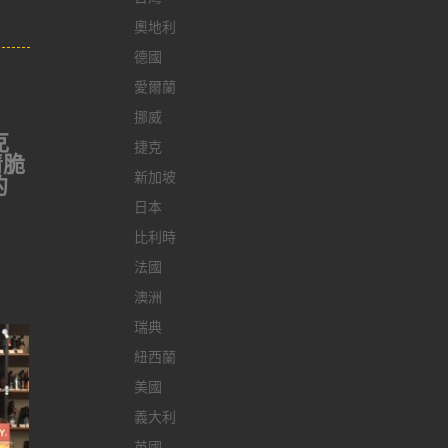
奧地利
德國
愛爾蘭
挪威
克
捷克
清脆
新加坡
的
日本
比利時
法國
澳洲
瑞典
紐西蘭
美國
義大利
英國