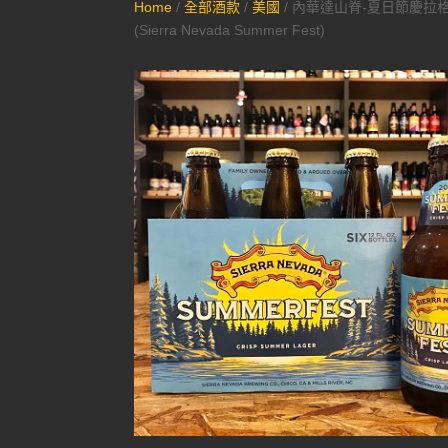
Home
/
全部酒款
/
美國
/ 內華達山脊-夏日節慶拉
(Sierra Nevada Summer Fest)