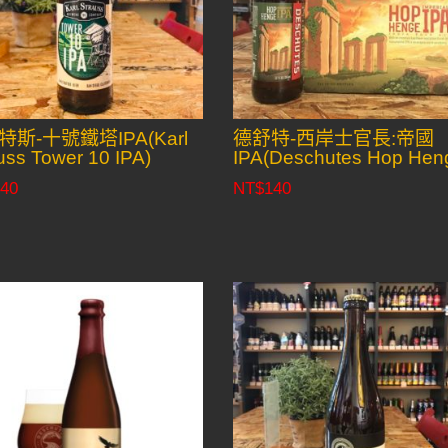
特斯-十號鐵塔IPA(Karl
德舒特-西岸士官長:帝國
uss Tower 10 IPA)
IPA(Deschutes Hop Hen
40
NT$
140