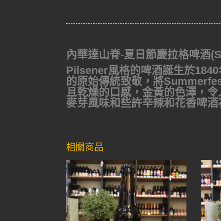
內華達山脊-夏日節慶拉格啤酒(Sierra
Pilsener風格的啤酒誕生於
的原始傳統
致敬，將Summer
且乾燥的口感，金黃
的色澤，令
麥芽風味和些許辛辣和花香啤
酒
相關商品