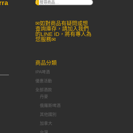
ra
搜
尋：
✉如對商品有疑問或想
查詢庫存，請加入我們
的LINE ID，將有專人為
您服務✉
商品分類
IPA啤酒
優惠活動
全部酒款
丹麥
俄羅斯啤酒
其他國別
加拿大
台灣