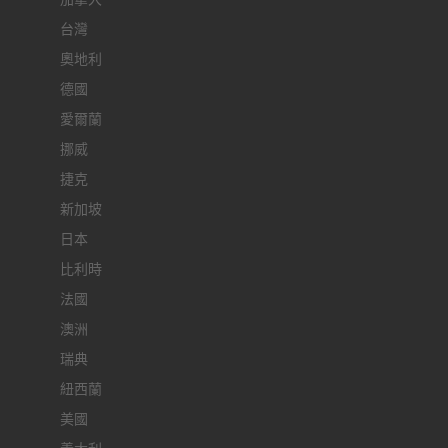
台灣
奧地利
德國
愛爾蘭
挪威
捷克
新加坡
日本
比利時
法國
澳洲
瑞典
紐西蘭
美國