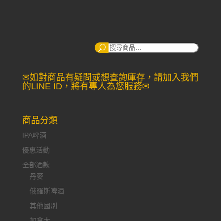
搜
尋：
✉如對商品有疑問或想查詢庫存，請加入我們
的LINE ID，將有專人為您服務✉
商品分類
IPA啤酒
優惠活動
全部酒款
丹麥
俄羅斯啤酒
其他國別
加拿大