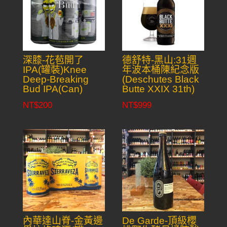
深膝-花苞開了
德舒特-黑山:31週
IPA(罐裝)Knee
年波本桶陳紀念版
Deep-Breaking
(Deschutes Black
Bud IPA(Can)
Butte XXIX 31th)
NT$
200
NT$
999
內華達山脊-金黃邊
De Garde-頂級櫻