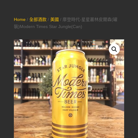
Home
/
全部酒款
/
美國
/ 摩登時代-星星叢林皮爾森(罐
裝)Modern Times Star Jungle(Can)