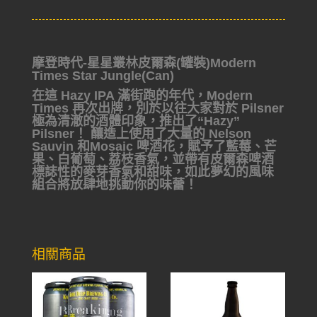
摩登時代-星星叢林皮爾森(罐裝)Modern
Times Star Jungle(Can)
在這 Hazy IPA 滿街跑的年代，Modern
Times 再次出牌，
別於以往大家對於 Pilsner
極為清澈的酒體印象，推出了
“Hazy”
Pilsner！ 釀造上使用了大量的 Nelson
Sauvin 和
Mosaic 啤酒花，賦予了藍莓、芒
果、白葡萄、荔枝香氣，並
帶有皮爾森啤酒
標誌性的麥芽香氣和甜味，如此夢幻的風味
組合將放肆地挑動你的味蕾！
相關商品