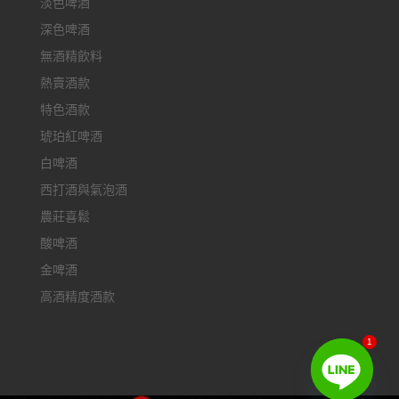
淡色啤酒
深色啤酒
無酒精飲料
熱賣酒款
特色酒款
琥珀紅啤酒
白啤酒
西打酒與氣泡酒
農莊喜鬆
酸啤酒
金啤酒
高酒精度酒款
1