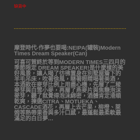
缺貨中
摩登時代-作夢也要喝:NEIPA(罐裝)Modern
Times Dream Speaker(Can)
可喜可賀終於等到MODERN TIMES三四月的
季節限定 DREAM SPEAKER!是什麼樣的美
好風景，讓人喝了彷彿置身在別墅屋簷下的
羊毛吊床，吹著徐風，瞇著眼睛喝著美酒，
本酒款在麥芽比例上用盡心機，先層了二稜
麥芽與白雪小麥，再層了燕麥片與焦糖泡沫
麥芽，聽了就覺得泡沫綿密，酒體肯定滑順
乾爽，揀選CITRA、MOTUEKA、
CASCADE酒花，再層上去芒果，柳橙、萊
姆等熱帶果香與多汁口感，最蓬鬆最柔軟最
滿足的白日夢…