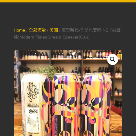
Home
/
全部酒款
/
美國
/ 摩登時代-作夢也要喝:NEIPA(罐
裝)Modern Times Dream Speaker(Can)