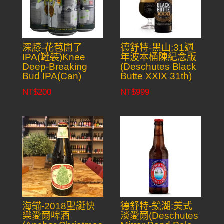
深膝-花苞開了
德舒特-黑山:31週
IPA(罐裝)Knee
年波本桶陳紀念版
Deep-Breaking
(Deschutes Black
Bud IPA(Can)
Butte XXIX 31th)
NT$
200
NT$
999
海錨-2018聖誕快
德舒特-鏡湖:美式
樂愛爾啤酒
淡愛爾(Deschutes