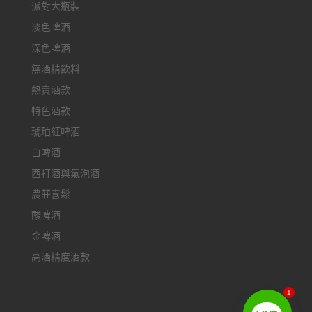
派對大瓶裝
淡色啤酒
深色啤酒
無酒精飲料
熱賣酒款
特色酒款
琥珀紅啤酒
白啤酒
西打酒與氣泡酒
農莊喜鬆
酸啤酒
金啤酒
高酒精度酒款
1