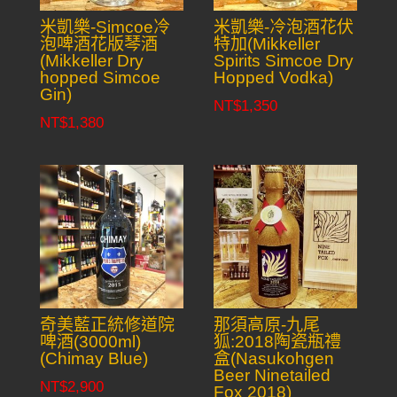
米凱樂-Simcoe冷
米凱樂-冷泡酒花伏
泡啤酒花版琴酒
特加(Mikkeller
(Mikkeller Dry
Spirits Simcoe Dry
hopped Simcoe
Hopped Vodka)
Gin)
NT$
1,350
NT$
1,380
奇美藍正統修道院
那須高原-九尾
啤酒(3000ml)
狐:2018陶瓷瓶禮
(Chimay Blue)
盒(Nasukohgen
Beer Ninetailed
NT$
2,900
Fox 2018)