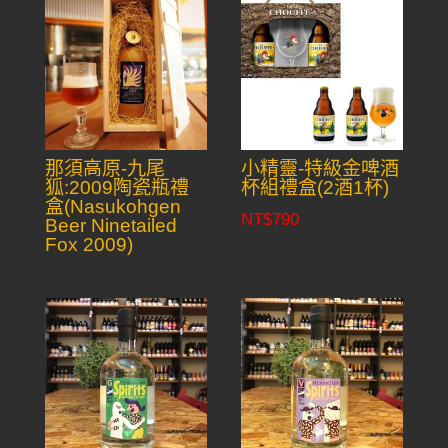
那須高原-九尾
小精靈-特級金啤酒
狐:2009陶瓷瓶禮
杯組禮盒(2酒1杯)
盒(Nasukohgen
NT$
790
Beer Ninetailed
Fox 2009)