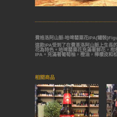
費格洛阿山脈-哈啤罌粟花IPA(罐裝)Figueroa
這款IPA受到了在費革洛阿山脈上生長的
花為特色。哈啤罌粟花充滿著鮮花，
柑
IPA
。充滿著葡萄柚，橙油，檸檬皮和
相關商品