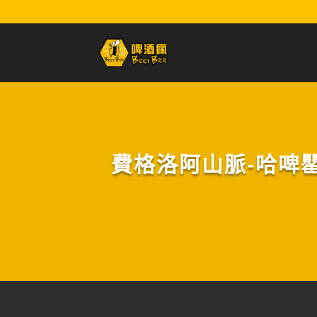
費格洛阿山脈-哈啤罌粟花I