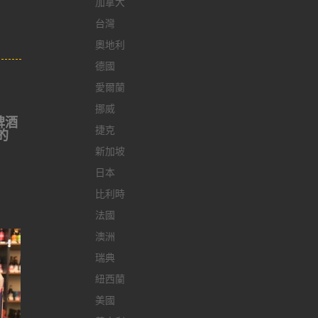
加拿大
台灣
奧地利
德國
愛爾蘭
挪威
l啤酒
捷克
的
新加坡
日本
比利時
法國
澳洲
瑞典
紐西蘭
美國