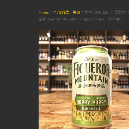
Home
/
全部酒款
/
美國
/ 費格洛阿山脈-哈啤罌粟花I
裝)Figueroa Mountain Hoppy Poppy IPA(Can)