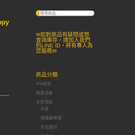
搜
尋：
ppy
✉如對商品有疑問或想
查詢庫存，請加入我們
的LINE ID，將有專人為
您服務✉
商品分類
IPA啤酒
優惠活動
全部酒款
丹麥
俄羅斯啤酒
其他國別