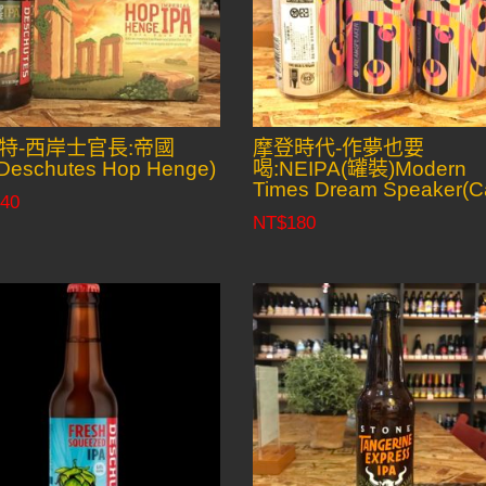
特-西岸士官長:帝國
摩登時代-作夢也要
Deschutes Hop Henge)
喝:NEIPA(罐裝)Modern
Times Dream Speaker(C
40
NT$
180