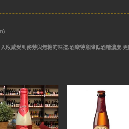
n)
,入喉感受到麥芽與焦糖的味道,酒廠特意降低酒精濃度,更