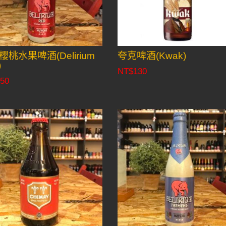
櫻桃水果啤酒(Delirium
夸克啤酒(Kwak)
)
NT$
130
50