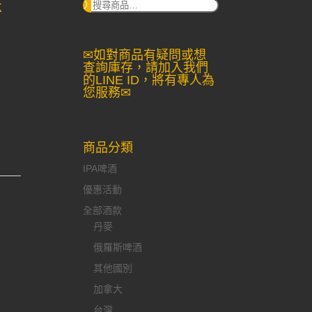
k
搜
尋：
✉如對商品有疑問或想
查詢庫存，請加入我們
的LINE ID，將有專人為
您服務✉
商品分類
IPA啤酒
優惠活動
全部酒款
丹麥
俄羅斯啤酒
其他國別
加拿大
台灣