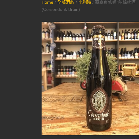
Home
/
全部酒款
/
比利時
/ 寇森東修道院-棕啤酒
(Corsendonk Bruin)