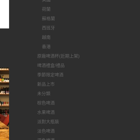
荷蘭
蘇格蘭
西班牙
越南
香港
原廠啤酒杯(近期上架)
啤酒禮盒/禮品
季節限定啤酒
新品上市
未分類
棕色啤酒
水果啤酒
派對大瓶裝
淡色啤酒