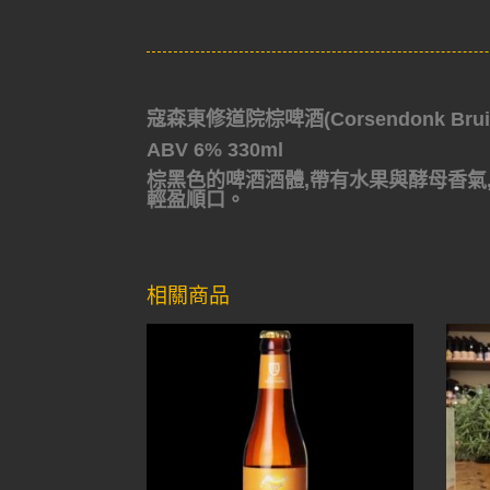
寇森東修道院棕啤酒(Corsendonk Brui
ABV 6% 330ml
棕黑色的啤酒酒體,帶有水果與酵母香氣
輕盈順口。
相關商品