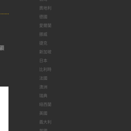
奧地利
德國
愛爾蘭
挪威
捷克
顯
新加坡
日本
比利時
法國
澳洲
瑞典
紐西蘭
美國
義大利
英國