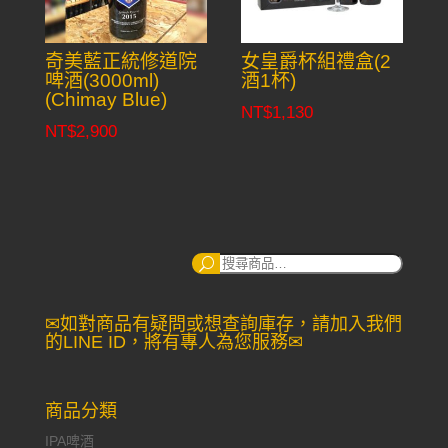
奇美藍正統修道院
女皇爵杯組禮盒(2
啤酒(3000ml)
酒1杯)
(Chimay Blue)
NT$
1,130
NT$
2,900
搜
尋：
✉如對商品有疑問或想查詢庫存，請加入我們
的LINE ID，將有專人為您服務✉
商品分類
IPA啤酒