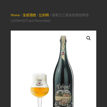
Home
/
全部酒款
/
比利時
/ 喀麥力三麥金修道院啤酒
(1500ml)(Tripel Karmeliet)