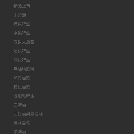
新品上市
未分類
棕色啤酒
水果啤酒
派對大瓶裝
淡色啤酒
深色啤酒
無酒精飲料
熱賣酒款
特色酒款
琥珀紅啤酒
白啤酒
西打酒與氣泡酒
農莊喜鬆
酸啤酒