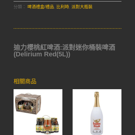
分類：
啤酒禮盒/禮品
,
比利時
,
派對大瓶裝
迪力櫻桃紅啤酒:派對迷你桶裝啤酒
(Delirium Red(5L))
相關商品