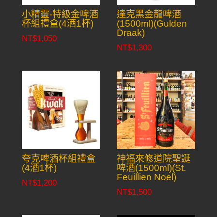
小精靈-特級金啤酒
達克黑金龍啤酒
杯組禮盒(4酒1杯)
(1500ml)(Gulden
Draak)
NT$
1,050
NT$
1,300
夸克啤酒杯組禮盒
神福來修道院聖誕
(4酒1杯)
啤酒(1500ml)(St.
Feuillien Noel)
NT$
1,200
NT$
1,500