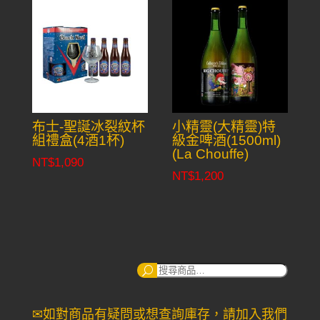
布士-聖誕冰裂紋杯
小精靈(大精靈)特
組禮盒(4酒1杯)
級金啤酒(1500ml)
(La Chouffe)
NT$
1,090
NT$
1,200
搜
尋：
✉如對商品有疑問或想查詢庫存，請加入我們