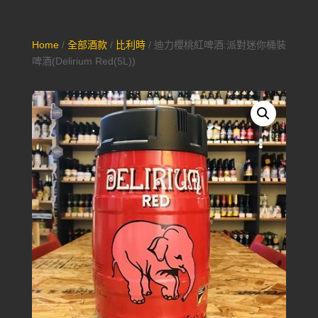
Home
/
全部酒款
/
比利時
/ 迪力櫻桃紅啤酒:派對迷你桶裝
啤酒(Delirium Red(5L))