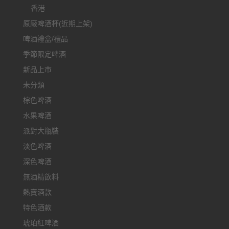
香港
原廠啤酒杯(近期上架)
啤酒禮盒/禮品
季節限定啤酒
新品上市
未分類
棕色啤酒
水果啤酒
派對大瓶裝
淡色啤酒
深色啤酒
無酒精飲料
熱賣酒款
特色酒款
琥珀紅啤酒