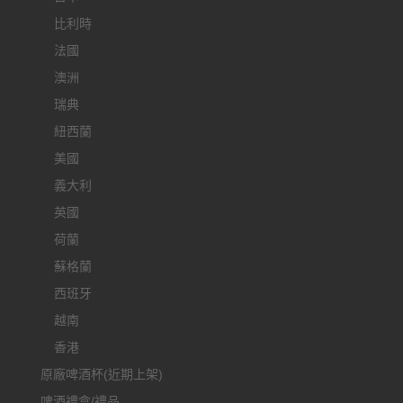
比利時
法國
澳洲
瑞典
紐西蘭
美國
義大利
英國
荷蘭
蘇格蘭
西班牙
越南
香港
原廠啤酒杯(近期上架)
啤酒禮盒/禮品