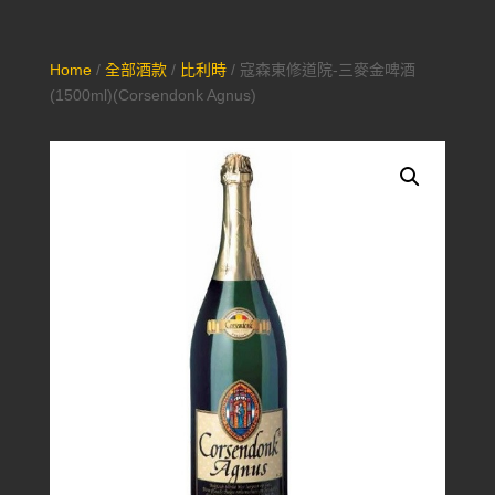
Home
/
全部酒款
/
比利時
/ 寇森東修道院-三麥金啤酒
(1500ml)(Corsendonk Agnus)