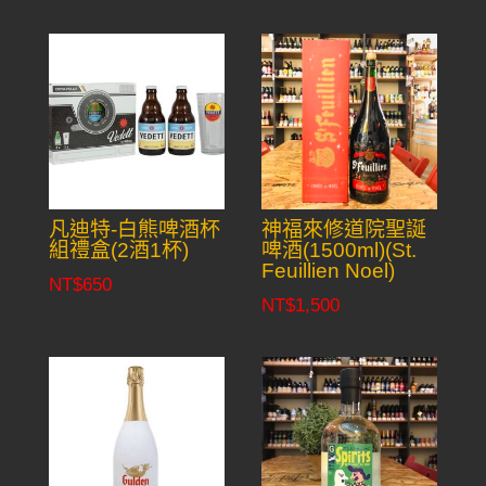
凡迪特-白熊啤酒杯
神福來修道院聖誕
組禮盒(2酒1杯)
啤酒(1500ml)(St.
Feuillien Noel)
NT$
650
NT$
1,500