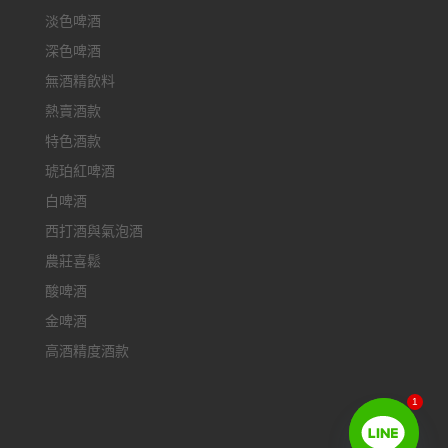
淡色啤酒
深色啤酒
無酒精飲料
熱賣酒款
特色酒款
琥珀紅啤酒
白啤酒
西打酒與氣泡酒
農莊喜鬆
酸啤酒
金啤酒
高酒精度酒款
1