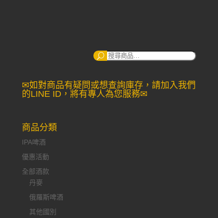
搜
尋：
✉如對商品有疑問或想查詢庫存，請加入我們
的LINE ID，將有專人為您服務✉
商品分類
IPA啤酒
優惠活動
全部酒款
丹麥
俄羅斯啤酒
其他國別