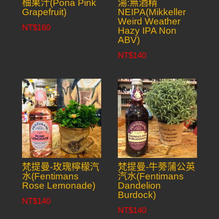
柚果汁(Pona Pink
湯:無酒精
Grapefruit)
NEIPA(Mikkeller
Weird Weather
NT$
160
Hazy IPA Non
ABV)
NT$
140
梵提曼-玫瑰檸檬汽
梵提曼-牛蒡蒲公英
水(Fentimans
汽水(Fentimans
Rose Lemonade)
Dandelion
Burdock)
NT$
140
NT$
140