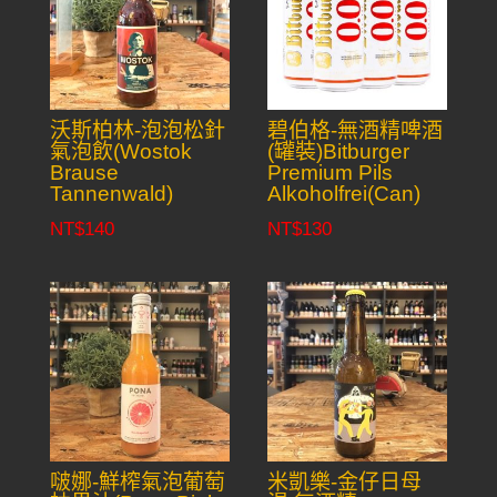
沃斯柏林-泡泡松針
碧伯格-無酒精啤酒
氣泡飲(Wostok
(罐裝)Bitburger
Brause
Premium Pils
Tannenwald)
Alkoholfrei(Can)
NT$
140
NT$
130
啵娜-鮮榨氣泡葡萄
米凱樂-金仔日母