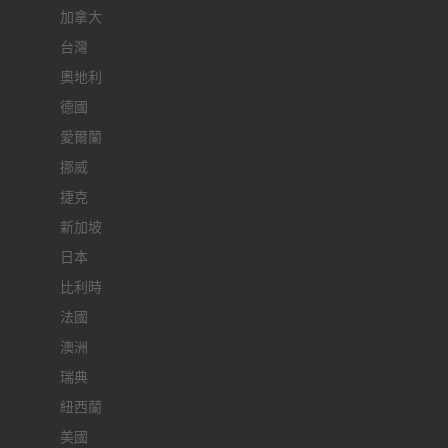
加拿大
台灣
奧地利
德國
愛爾蘭
挪威
捷克
新加坡
日本
比利時
法國
澳洲
瑞典
紐西蘭
美國