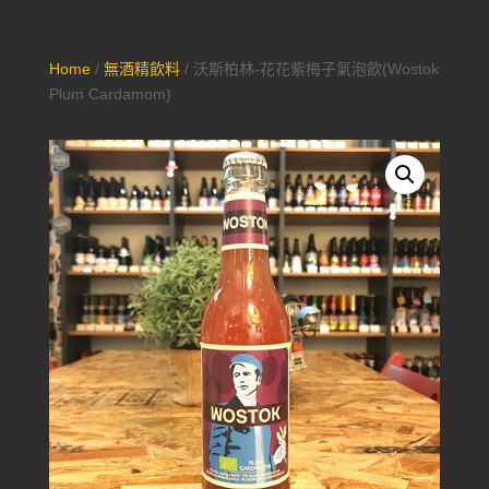
Home
/
無酒精飲料
/ 沃斯柏林-花花紫梅子氣泡飲(Wostok
Plum Cardamom)