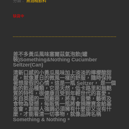
分類：
無酒精飲料
缺貨中
差不多黃瓜風味塞爾茲氣泡飲(罐
裝)Something&Nothing Cucumber
Seltzer(Can)
清新口感的小黃瓜風味加上淡淡的檸檬酸甜
感，就像夏日的微風一樣的舒服，隨時保持
著想度假的心情。這是一瓶 Seltzer， 是一個
新的飲品種類，它是天然，低卡路里和無麩
質的特性，很健康且受到年輕世代的喜愛。
來自英國的一間廠商，將海，音樂，藝術及
食物為發想，每販售一瓶將會捐贈資金給基
金會，創辦人強調必須擁有什麼卻又沒有什
麼，才能看清一切事物，就像品牌名稱
Something & Nothing。