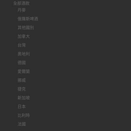
全部酒款
丹麥
俄羅斯啤酒
其他國別
加拿大
台灣
奧地利
德國
愛爾蘭
挪威
捷克
新加坡
日本
比利時
法國