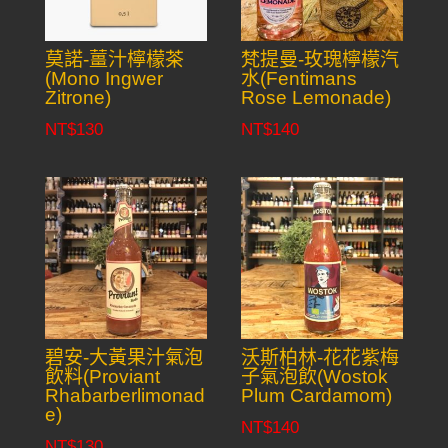
莫諾-薑汁檸檬茶
梵提曼-玫瑰檸檬汽
(Mono Ingwer
水(Fentimans
Zitrone)
Rose Lemonade)
NT$
130
NT$
140
碧安-大黃果汁氣泡
沃斯柏林-花花紫梅
飲料(Proviant
子氣泡飲(Wostok
Rhabarberlimonad
Plum Cardamom)
e)
NT$
140
NT$
130