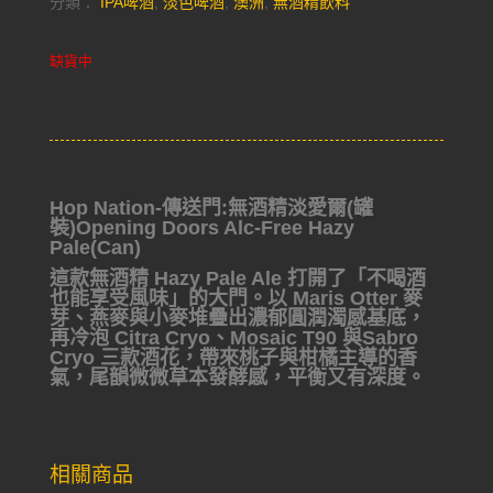
分類：
IPA啤酒
,
淡色啤酒
,
澳洲
,
無酒精飲料
缺貨中
Hop Nation-傳送門:無酒精淡愛爾(罐
裝)Opening Doors Alc-Free Hazy
Pale(Can)
這款無酒精 Hazy Pale Ale 打開了「不喝酒
也能享受風味」的大門。以 Maris Otter 麥
芽、燕麥與小麥堆疊出濃郁圓潤濁感基底，
再冷泡 Citra Cryo、Mosaic T90 與Sabro
Cryo 三款酒花，帶來桃子與柑橘主導的香
氣，尾韻微微草本發酵感，平衡又有深度。
相關商品