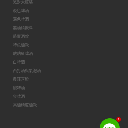
派對大瓶裝
淡色啤酒
深色啤酒
無酒精飲料
熱賣酒款
特色酒款
琥珀紅啤酒
白啤酒
西打酒與氣泡酒
農莊喜鬆
酸啤酒
金啤酒
高酒精度酒款
1