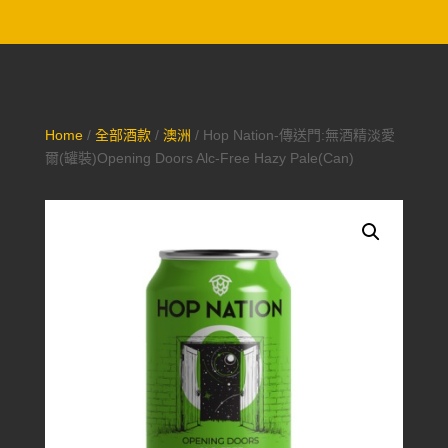
Home
/
全部酒款
/
澳洲
/ Hop Nation-傳送門:無酒精淡愛
爾(罐裝)Opening Doors Alc-Free Hazy Pale(Can)