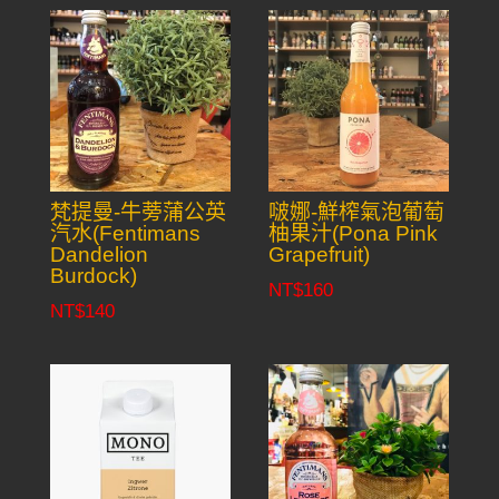
梵提曼-牛蒡蒲公英
啵娜-鮮榨氣泡葡萄
汽水(Fentimans
柚果汁(Pona Pink
Dandelion
Grapefruit)
Burdock)
NT$
160
NT$
140