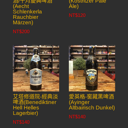
酒/十月慶典啤酒
(Kostritzer Pale
(Aecht
Ale)
Schlenkerla
NT$
120
Rauchbier
Märzen)
NT$
200
艾塔修道院-經典淡
愛英格-窖藏黑啤酒
啤酒(Benediktiner
(Ayinger
Hell Helles
Altbairisch Dunkel)
Lagerbier)
NT$
140
NT$
140