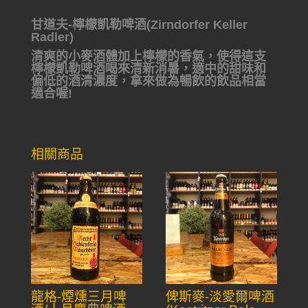
甘道夫-檸檬凱勒啤酒(Zirndorfer Keller
Radler)
清爽的小麥酒體加上檸檬的香氣，使得這支
檸檬凱勒啤酒喝來清新消暑，適中的甜味和
偏低的酒清濃度，拿來做為暢飲的飲品相當
適合喔!
相關商品
龍格-煙燻三月啤
俾斯麥-淡愛爾啤酒