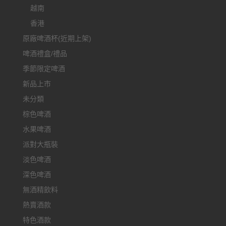
越南
香港
原廠啤酒杯(近期上架)
啤酒禮盒/禮品
季節限定啤酒
新品上市
未分類
棕色啤酒
水果啤酒
派對大瓶裝
淡色啤酒
深色啤酒
無酒精飲料
熱賣酒款
特色酒款