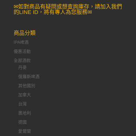
✉如對商品有疑問或想查詢庫存，請加入我們
的LINE ID，將有專人為您服務✉
商品分類
IPA啤酒
優惠活動
全部酒款
丹麥
俄羅斯啤酒
其他國別
加拿大
台灣
奧地利
德國
愛爾蘭