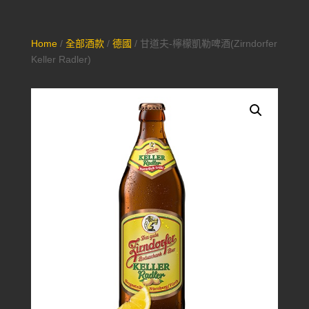
Home
/
全部酒款
/
德國
/ 甘道夫-檸檬凱勒啤酒(Zirndorfer
Keller Radler)