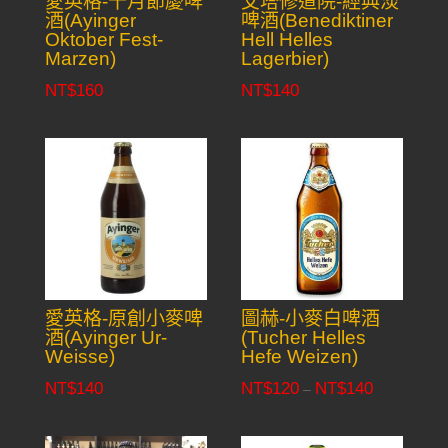
愛英格-十月節慶啤
艾塔修道院-經典淡
酒(Ayinger
啤酒(Benediktiner
Oktober Fest-
Hell Helles
Marzen)
Lagerbier)
NT$
160
NT$
140
愛英格-原創小麥啤
圖赫-小麥白啤酒
酒(Ayinger Ur-
(Tucher Helles
Weisse)
Hefe Weizen)
NT$
140
NT$
120
NT$
140
Price
–
range:
NT$120