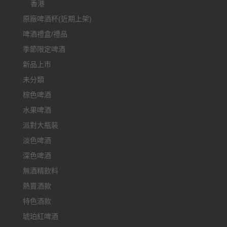
香港
原廠啤酒杯(近期上架)
啤酒禮盒/禮品
季節限定啤酒
新品上市
未分類
棕色啤酒
水果啤酒
派對大瓶裝
淡色啤酒
深色啤酒
無酒精飲料
熱賣酒款
特色酒款
琥珀紅啤酒