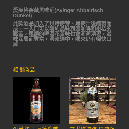
愛英格窖藏黑啤酒(Ayinger Altbairisch
Dunkel)
此款酒品加入了烘烤麥芽、黑麥汁後釀製而
成，一入口可以隱約品味到如咖啡和柑桔的
酸苦，尾韻的啤酒花苦味也會漸漸湧現，滋
味深層而豐富，濃淡適中，喝來仍有暢快口
感
相關商品