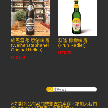
through
NT$140
維恩雪弗-原創啤酒
科隆-檸檬啤酒
(Weihenstephaner
(Früh Radler)
Original Helles)
NT$
150
NT$
150
搜
尋：
✉如對商品有疑問或想查詢庫存，請加入我們