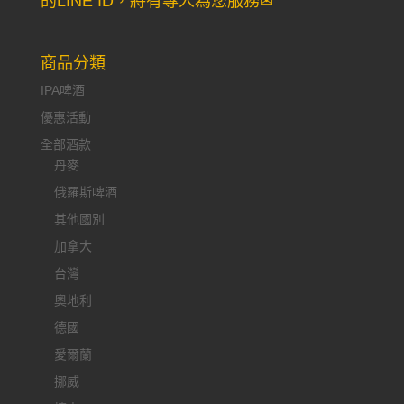
的LINE ID，將有專人為您服務✉
商品分類
IPA啤酒
優惠活動
全部酒款
丹麥
俄羅斯啤酒
其他國別
加拿大
台灣
奧地利
德國
愛爾蘭
挪威