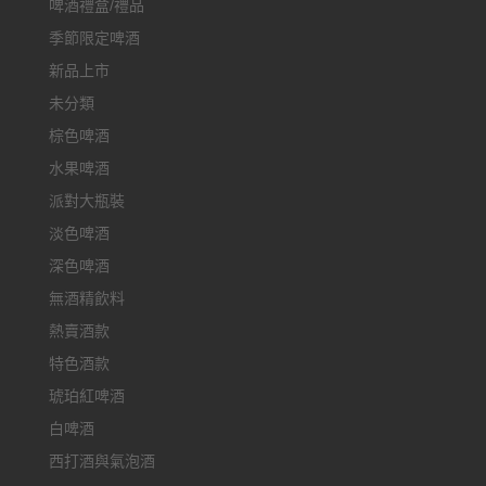
啤酒禮盒/禮品
季節限定啤酒
新品上市
未分類
棕色啤酒
水果啤酒
派對大瓶裝
淡色啤酒
深色啤酒
無酒精飲料
熱賣酒款
特色酒款
琥珀紅啤酒
白啤酒
西打酒與氣泡酒