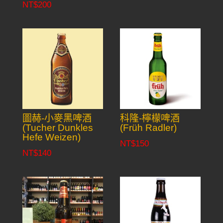
NT$
200
圖赫-小麥黑啤酒
科隆-檸檬啤酒
(Tucher Dunkles
(Früh Radler)
Hefe Weizen)
NT$
150
NT$
140