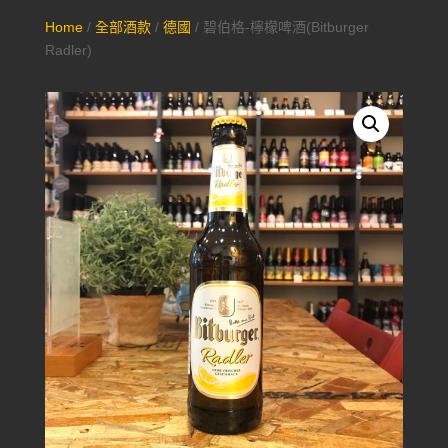
Home
/
全部酒款
/
德國
/ 碧伯格-檸檬啤酒(Bitburger
Radler)