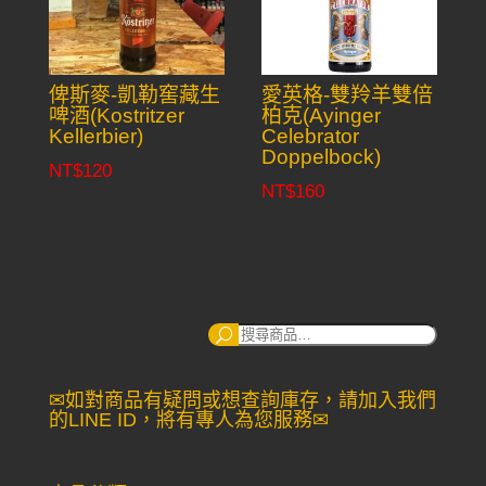
俾斯麥-凱勒窖藏生
愛英格-雙羚羊雙倍
啤酒(Kostritzer
柏克(Ayinger
Kellerbier)
Celebrator
Doppelbock)
NT$
120
NT$
160
搜
尋：
✉如對商品有疑問或想查詢庫存，請加入我們
的LINE ID，將有專人為您服務✉