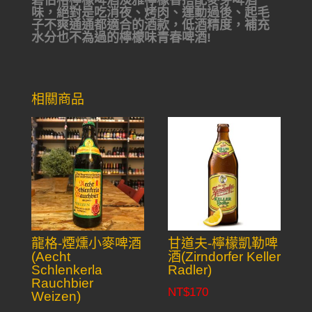
碧伯格檸檬啤酒淡雅檸檬香搭配麥芽啤酒
味，絕對是吃消夜、烤肉、運動過後、起毛
子不爽通通都適合的酒款，低酒精度，補充
水分也不為過的檸檬味青春啤酒!
相關商品
龍格-煙燻小麥啤酒
甘道夫-檸檬凱勒啤
(Aecht
酒(Zirndorfer Keller
Schlenkerla
Radler)
Rauchbier
NT$
170
Weizen)