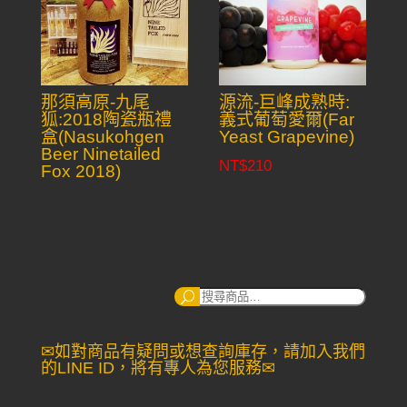
那須高原-九尾
源流-巨峰成熟時:
狐:2018陶瓷瓶禮
義式葡萄愛爾(Far
盒(Nasukohgen
Yeast Grapevine)
Beer Ninetailed
NT$
210
Fox 2018)
搜
尋：
✉如對商品有疑問或想查詢庫存，請加入我們
的LINE ID，將有專人為您服務✉