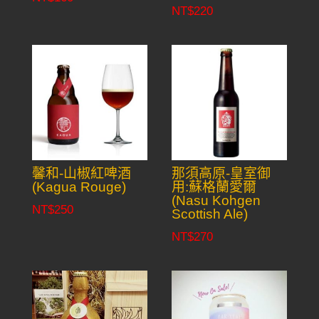
NT$
220
馨和-山椒紅啤酒
那須高原-皇室御
(Kagua Rouge)
用:蘇格蘭愛爾
(Nasu Kohgen
NT$
250
Scottish Ale)
NT$
270