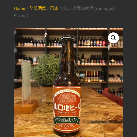
Home
/
全部酒款
/
日本
/ 山口-皮爾森啤酒(Yamaguchi
Pilsner)