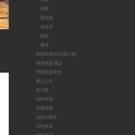
荷蘭
蘇格蘭
西班牙
越南
香港
原廠啤酒杯(近期上架)
啤酒禮盒/禮品
季節限定啤酒
新品上市
未分類
棕色啤酒
水果啤酒
派對大瓶裝
淡色啤酒