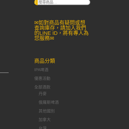
搜
尋：
✉如對商品有疑問或想
查詢庫存，請加入我們
的LINE ID，將有專人為
您服務✉
商品分類
IPA啤酒
優惠活動
全部酒款
丹麥
俄羅斯啤酒
其他國別
加拿大
台灣