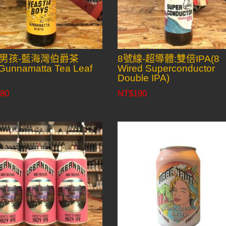
男孩-藍海灣伯爵茶
8號線-超導體:雙倍IPA(8
Gunnamatta Tea Leaf
Wired Superconductor
Double IPA)
80
NT$
190