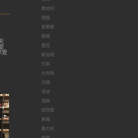
奧地利
德國
愛爾蘭
挪威
天
捷克
型
享受
新加坡
日本
比利時
法國
澳洲
瑞典
紐西蘭
美國
義大利
英國