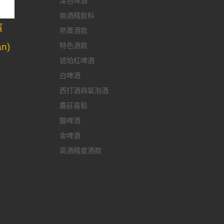
深色啤酒
無酒精飲料
檳
熱賣酒款
特色酒款
an)
琥珀紅啤酒
白啤酒
西打酒與氣泡酒
農莊喜鬆
酸啤酒
金啤酒
高酒精度酒款