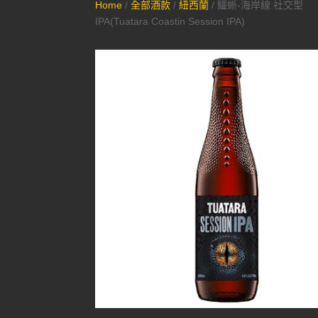
Home
/
全部酒款
/
紐西蘭
/ 鱷蜥-海岸線:社交型
IPA(Tuatara Coastin Session IPA)