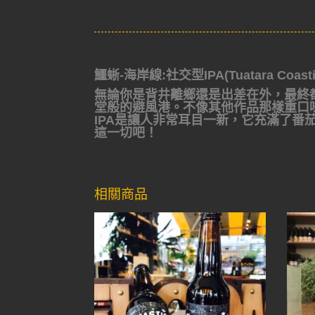
鱷蜥-海岸線:社交型IPA(Tuatara Coastin
無論你是背井離鄉還是出差在外，最終
堂般的避風港。不像其他作品那樣重口
IPA是讓人非常耳目一新，它充滿了
這一切吧！
相關商品