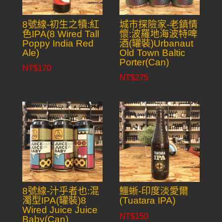
8號線-初生之犢:紅
城市探險家-老鎮情
色IPA(8 Wired Tall
懷:波羅地海波特啤
Poppy India Red
酒(罐裝)Urbanaut
Ale)
Old Town Baltic
Porter(Can)
NT$
170
NT$
275
8號線-汁乎者也:混
鱷蜥-印度淡愛爾
濁型IPA(罐裝)8
(Tuatara IPA)
Wired Juice Juice
NT$
150
Baby(Can)