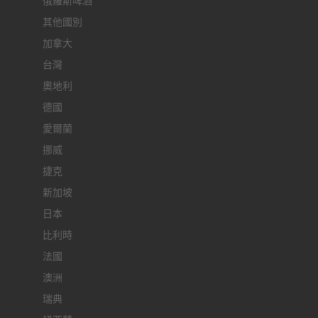
俄羅斯啤酒
其他國別
加拿大
台灣
奧地利
德國
愛爾蘭
挪威
捷克
新加坡
日本
比利時
法國
澳洲
瑞典