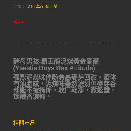
分類：
深色啤酒
,
紐西蘭
缺貨中
酵母男孩-霸王龍泥煤黃金愛爾
(Yeastie Boys Rex Attitude)
强烈泥煤味伴随着高麥芽回甜，酒体
有油脂感，泥煤味雖然濃烈但麥芽香
却能不被掩饰，收口乾净，微返酸，
烟醺香濃郁。
相關商品