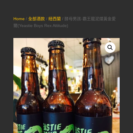
Home
/
全部酒款
/
紐西蘭
/ 酵母男孩-霸王龍泥煤黃金愛
爾(Yeastie Boys Rex Attitude)