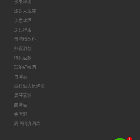
水果啤酒
派對大瓶裝
淡色啤酒
深色啤酒
無酒精飲料
熱賣酒款
特色酒款
琥珀紅啤酒
白啤酒
西打酒與氣泡酒
農莊喜鬆
酸啤酒
金啤酒
高酒精度酒款
1