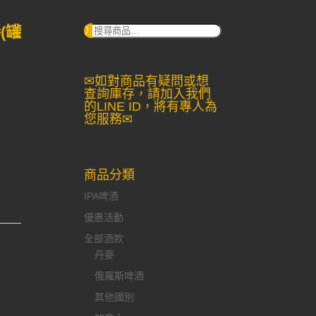
(罐
搜
尋：
✉如對商品有疑問或想
查詢庫存，請加入我們
的LINE ID，將有專人為
您服務✉
商品分類
IPA啤酒
優惠活動
全部酒款
丹麥
俄羅斯啤酒
其他國別