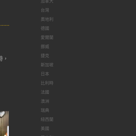
加拿大
台灣
奧地利
德國
愛爾蘭
挪威
捷克
特，
失
新加坡
日本
比利時
法國
澳洲
瑞典
紐西蘭
美國