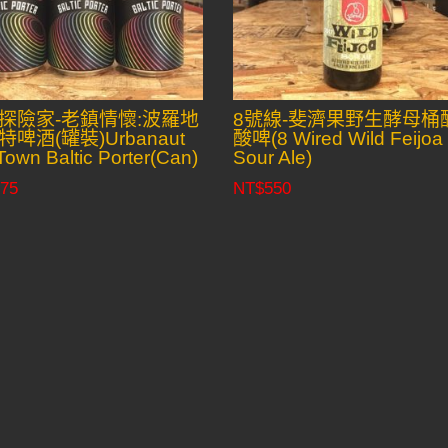
探險家-老鎮情懷:波羅地
8號線-斐濟果野生酵母桶
啤酒(罐裝)Urbanaut
酸啤(8 Wired Wild Feijoa
Town Baltic Porter(Can)
Sour Ale)
75
NT$
550