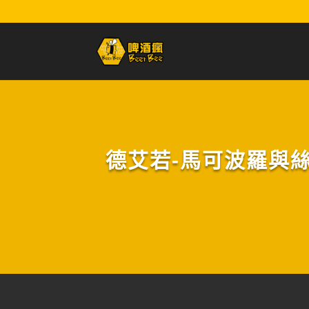
德艾若-馬可波羅與絲路牛奶