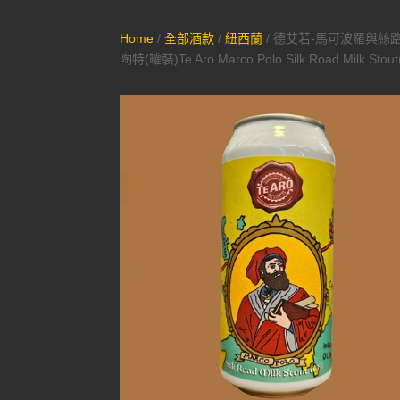
Home
/
全部酒款
/
紐西蘭
/ 德艾若-馬可波羅與絲
陶特(罐裝)Te Aro Marco Polo Silk Road Milk Stout