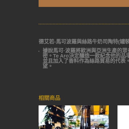
德艾若-馬可波羅與絲路牛奶司陶特(罐裝)Te Aro M
據說馬可·波羅將歐洲與亞洲生產的
密。Te Aro決定釀造一款紀念他
並且加入了香料作為絲路貿易的代表
望。
相關商品