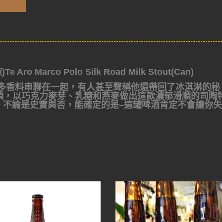
arco Polo Silk Road Milk Stout(Can)
眾多香料串聯在一起，有人甚至聲稱他還帶回了冰淇淋的秘
的品項，以巧克力麥芽、乳糖和燕麥做出這款濃郁滑順的司陶
。不論是史實與否，能確定的是–這罐啤酒肯定不會讓你