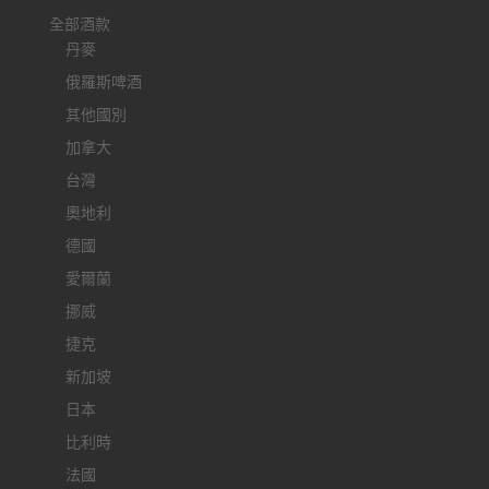
全部酒款
丹麥
俄羅斯啤酒
其他國別
加拿大
台灣
奧地利
德國
愛爾蘭
挪威
捷克
新加坡
日本
比利時
法國