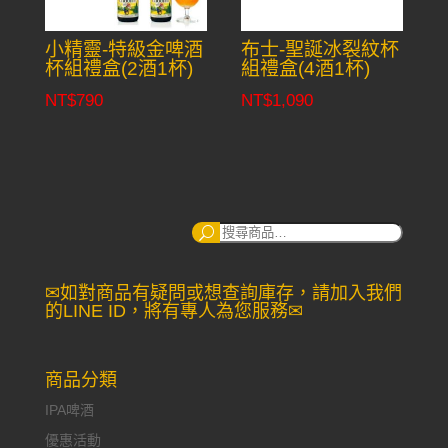
小精靈-特級金啤酒
布士-聖誕冰裂紋杯
杯組禮盒(2酒1杯)
組禮盒(4酒1杯)
NT$
790
NT$
1,090
搜
尋：
✉如對商品有疑問或想查詢庫存，請加入我們
的LINE ID，將有專人為您服務✉
商品分類
IPA啤酒
優惠活動