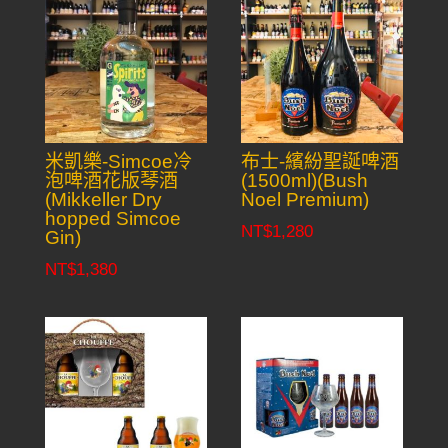
米凱樂-Simcoe冷
布士-繽紛聖誕啤酒
泡啤酒花版琴酒
(1500ml)(Bush
(Mikkeller Dry
Noel Premium)
hopped Simcoe
NT$
1,280
Gin)
NT$
1,380