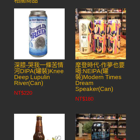
相關商品
深膝-哭我一條苦情
摩登時代-作夢也要
河DIPA(罐裝)Knee
喝:NEIPA(罐
Deep Lupulin
裝)Modern Times
River(Can)
Dream
Speaker(Can)
NT$
220
NT$
180