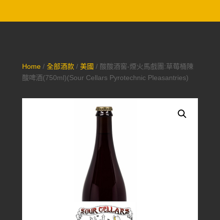
Home
/
全部酒款
/
美國
/ 酸酸酒窖-煙火馬戲團:草莓桶陳
酸啤酒(750ml)(Sour Cellars Pyrotechnic Pleasantries)