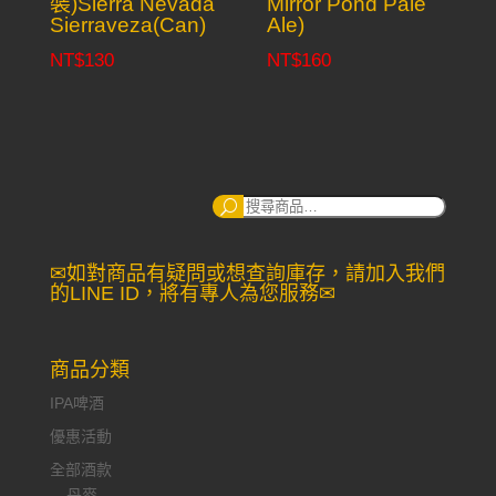
裝)Sierra Nevada
Mirror Pond Pale
Sierraveza(Can)
Ale)
NT$
130
NT$
160
搜
尋：
✉如對商品有疑問或想查詢庫存，請加入我們
的LINE ID，將有專人為您服務✉
商品分類
IPA啤酒
優惠活動
全部酒款
丹麥