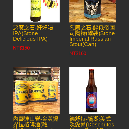
惡魔之石-好好喝
惡魔之石-醉俄帝國
IPA(Stone
司陶特(罐裝)Stone
Delicious IPA)
Imperial Russian
Stout(Can)
NT$
150
NT$
160
內華達山脊-金黃邊
德舒特-鏡湖:美式
界拉格啤酒(罐
淡愛爾(Deschutes