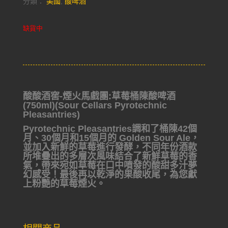
分類：
美國
,
酸啤酒
缺貨中
酸酸酒窖-煙火馬戲團:草莓桶陳酸啤酒
(750ml)(Sour Cellars Pyrotechnic
Pleasantries)
Pyrotechnic Pleasantries調和了桶陳42個
月、30個月和15
個月的 Golden Sour Ale，
並加入新鮮的草莓進行發酵，
不同年份酒款
所堆疊出的多層次風味結合了新鮮草莓的香
氣，帶來宛如草莓在口中噴發的酸甜多汁夢
幻感受！最後再
以乾淨的果酸收尾，為您獻
上粉艷的草莓煙火。