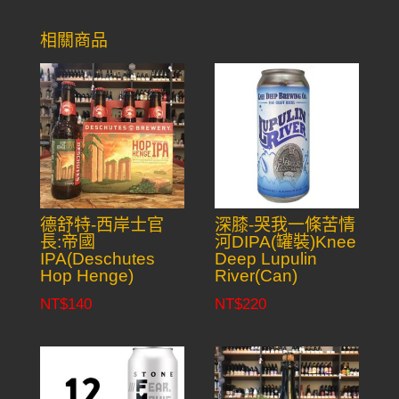
相關商品
德舒特-西岸士官
深膝-哭我一條苦情
長:帝國
河DIPA(罐裝)Knee
IPA(Deschutes
Deep Lupulin
Hop Henge)
River(Can)
NT$
140
NT$
220