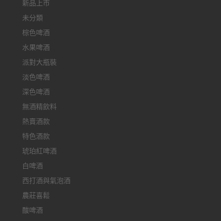
新品上市
未分類
棕色啤酒
水果啤酒
派對大瓶裝
淡色啤酒
深色啤酒
無酒精飲料
熱賣酒款
特色酒款
琥珀紅啤酒
白啤酒
西打酒與氣泡酒
農莊喜鬆
酸啤酒