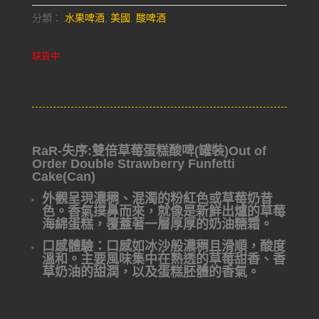
分類：
水果啤酒
,
美國
,
酸啤酒
缺貨中
RaR-失序:雙倍草莓蛋糕酸啤(罐裝)Out of
Order Double Strawberry Funfetti
Cake(Can)
外觀呈現濃稠、混濁的粉紅色或草莓奶昔
色。香氣撲鼻而來，就像是新鮮出爐的草莓
海綿蛋糕，覆蓋著一層厚厚的奶油糖霜。
口感體驗：口感如冰沙般濃稠且滑順，酸度
溫和。主要風味集中在熟透的草莓甜香、香
草奶油的甜潤，以及蛋糕胚體的香氣。