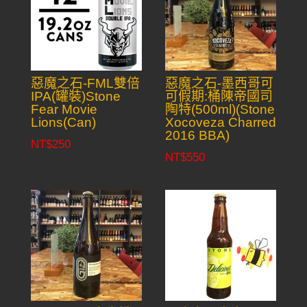
惡魔之石-FML雙倍
惡魔之石-墨西哥可
IPA(罐裝)Stone
可假期:桶陳帝國司
Fear Movie
陶特(500ml)(Stone
Lions(Can)
Xocoveza Charred
2016 BBA)
NT$
250
NT$
550