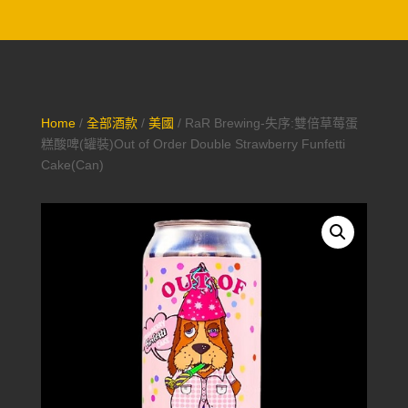
Home
/
全部酒款
/
美國
/ RaR Brewing-失序:雙倍草莓蛋
糕酸啤(罐裝)Out of Order Double Strawberry Funfetti
Cake(Can)