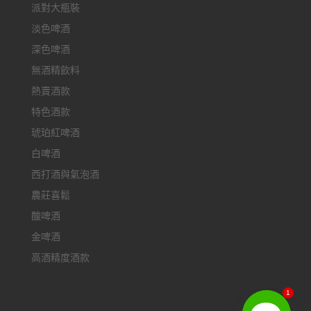
派對大瓶裝
淡色啤酒
深色啤酒
無酒精飲料
熱賣酒款
特色酒款
琥珀紅啤酒
白啤酒
西打酒與氣泡酒
農莊喜鬆
酸啤酒
金啤酒
高酒精度酒款
1