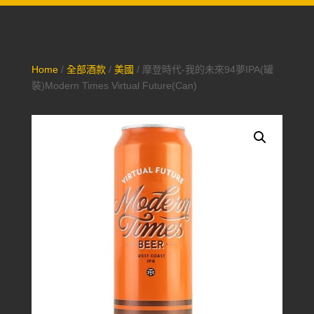
Home
/
全部酒款
/
美國
/ 摩登時代-我的未來94夢IPA(罐
裝)Modern Times Virtual Future(Can)