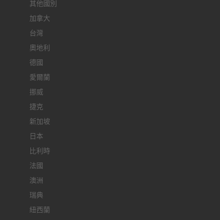
其他國別
加拿大
台灣
奧地利
德國
愛爾蘭
挪威
捷克
新加坡
日本
比利時
法國
澳洲
瑞典
紐西蘭