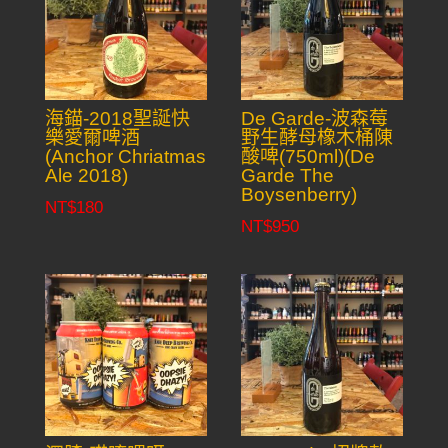
海錨-2018聖誕快
De Garde-波森莓
樂愛爾啤酒
野生酵母橡木桶陳
(Anchor Chriatmas
酸啤(750ml)(De
Ale 2018)
Garde The
Boysenberry)
NT$
180
NT$
950