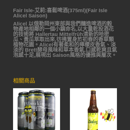
Fair Isle-艾莉:喜鬆啤酒(375ml)(Fair Isle
Alicel Saison)
Alicel 以俄勒岡州東部與我們釀造啤酒的穀
物產地相鄰的一個小鎮命名,以大量乾投酒花
的技術將 Hallertau Mittelfrüh清新的哈密
瓜、黃瓜萃取出來,彷彿置身於初春的香草類
植物花園。Alicel有著柔和的檸檬皮香氣、淡
淡的 Brett酵母風味和草本香氣,口感乾爽且氣
泡感十足,展現出 Saison風格的優雅與層次。
相關商品