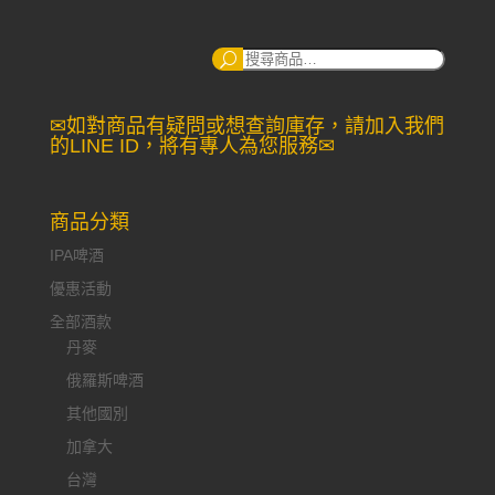
搜
尋：
✉如對商品有疑問或想查詢庫存，請加入我們
的LINE ID，將有專人為您服務✉
商品分類
IPA啤酒
優惠活動
全部酒款
丹麥
俄羅斯啤酒
其他國別
加拿大
台灣