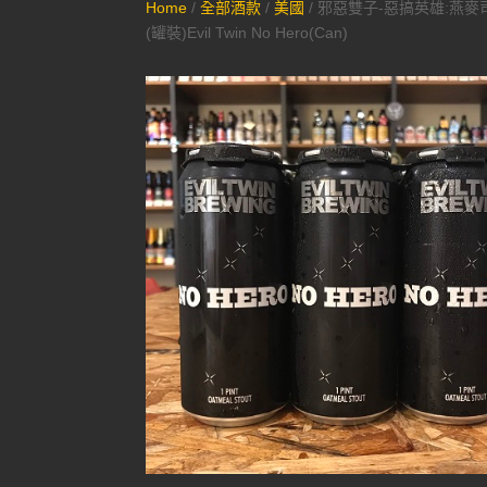
Home
/
全部酒款
/
美國
/ 邪惡雙子-惡搞英雄:燕麥
(罐裝)Evil Twin No Hero(Can)