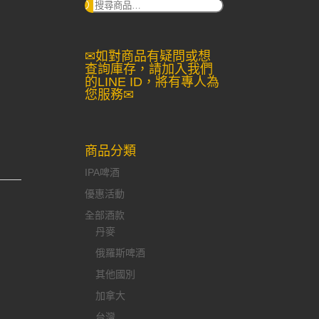
搜
尋：
✉如對商品有疑問或想
查詢庫存，請加入我們
的LINE ID，將有專人為
您服務✉
商品分類
IPA啤酒
優惠活動
全部酒款
丹麥
俄羅斯啤酒
其他國別
加拿大
台灣