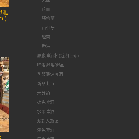
荷蘭
母雅
l)
蘇格蘭
西班牙
越南
香港
原廠啤酒杯(近期上架)
啤酒禮盒/禮品
季節限定啤酒
新品上市
未分類
棕色啤酒
水果啤酒
派對大瓶裝
淡色啤酒
格