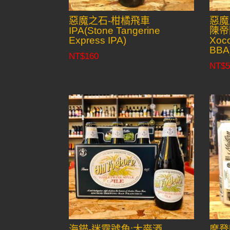
惡魔之石-柑橘飛車
惡魔
IPA(Stone Tangerine
陳帝國
Express IPA)
Xoc
BBA
NT$
160
NT$
5
海錨-迷霧號角:大麥酒
摩登