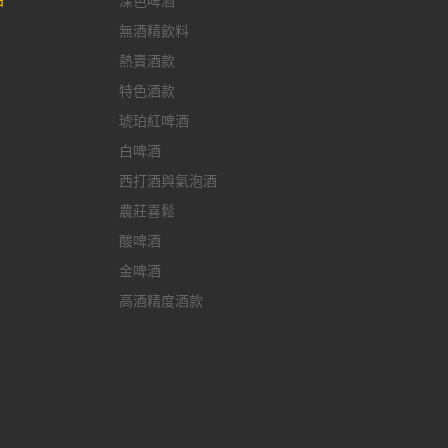
深色啤酒
無酒精飲料
熱賣酒款
特色酒款
琥珀紅啤酒
白啤酒
西打酒與氣泡酒
農莊喜鬆
酸啤酒
金啤酒
高酒精度酒款