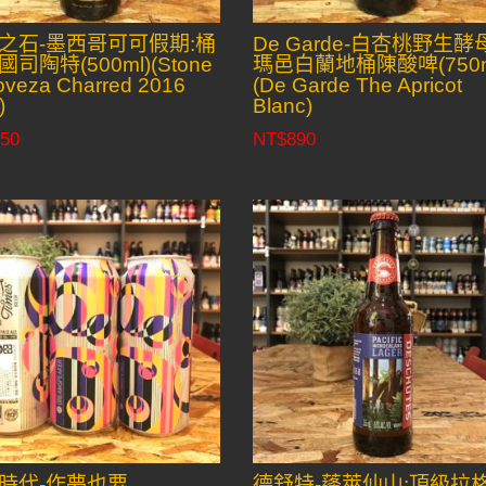
之石-墨西哥可可假期:桶
De Garde-白杏桃野生酵
司陶特(500ml)(Stone
瑪邑白蘭地桶陳酸啤(750m
oveza Charred 2016
(De Garde The Apricot
)
Blanc)
50
NT$
890
時代-作夢也要
德舒特-蓬萊仙山:頂級拉