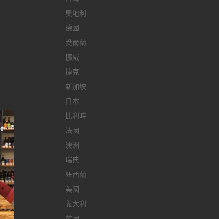
奧地利
德國
愛爾蘭
挪威
捷克
新加坡
日本
比利時
法國
澳洲
瑞典
紐西蘭
美國
義大利
英國