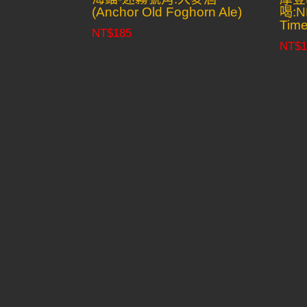
(Anchor Old Foghorn Ale)
喝:N
Tim
NT$
185
NT$
1