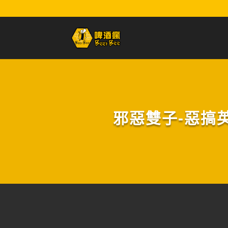
邪惡雙子-惡搞英雄: