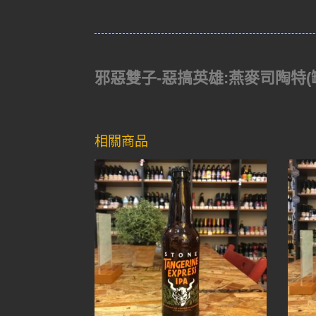
邪惡雙子-惡搞英雄:燕麥司陶特(罐裝)(Ev
相關商品