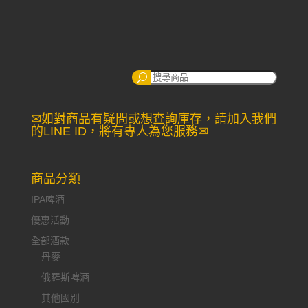
搜
尋：
✉如對商品有疑問或想查詢庫存，請加入我們
的LINE ID，將有專人為您服務✉
商品分類
IPA啤酒
優惠活動
全部酒款
丹麥
俄羅斯啤酒
其他國別