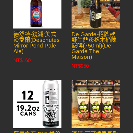
德舒特-鏡湖:美式
De Garde-招牌款
淡愛爾(Deschutes
野生酵母橡木桶陳
Mirror Pond Pale
酸啤(750ml)(De
Ale)
Garde The
Maison)
NT$
160
NT$
950