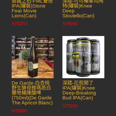
惡魔之石-FML雙倍
深膝-可可榛果司陶
IPA(罐裝)Stone
特(罐裝)Knee
Fear Movie
Deep
Lions(Can)
Stoutello(Can)
NT$
250
NT$
160
De Garde-白杏桃
深膝-花苞開了
野生酵母雅瑪邑白
IPA(罐裝)Knee
蘭地桶陳酸啤
Deep-Breaking
(750ml)(De Garde
Bud IPA(Can)
The Apricot Blanc)
NT$
200
NT$
890