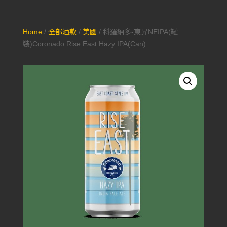
Home
/
全部酒款
/
美國
/ 科羅納多-東昇NEIPA(罐
裝)Coronado Rise East Hazy IPA(Can)