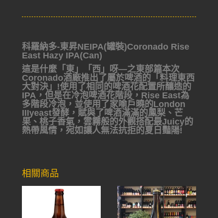
科羅納多-東昇NEIPA(罐裝)Coronado Rise
East Hazy IPA(Can)
這是什麼「東」「西」呀—之東部篇本次
Coronado酒廠推出
了屬於啤酒的「料理東西
大對決」!使用了相同的啤酒花配置
所釀造的
IPA，但是在冷泡啤酒花階段，Rise East為
多階段
冷泡，並使用了家喻戶曉的London
IIIyeast發酵，賦與了啤
酒滿滿的鳳梨、芒
果、桃子香氣，雲霧般的外觀搭配最Juicy
的
熱帶風情，宛如讓人無法抗拒的夏日豔陽!
相關商品