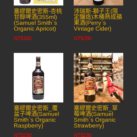
塞繆爾史密斯-杏桃
沛瑞斯-獅子王(限
甘醇啤酒(355ml)
定釀造)木桶熟成蘋
(Samuel Smith`s
果酒(Perry`s
Organic Apricot)
Vintage Cider)
NT$
160
NT$
290
塞繆爾史密斯_覆
塞繆爾史密斯_草
盆子啤酒(Samuel
莓啤酒(Samuel
Smith`s Organic
Smith`s Organic
Raspberry)
Strawberry)
NT$
230
NT$
230