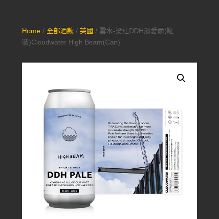
Home
/
全部酒款
/
英國
/ 雲水-梁柱DDH淡愛爾(罐
裝)Cloudwater High Beam(Can)