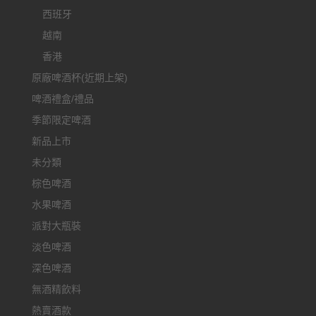
西班牙
越南
香港
原廠啤酒杯(近期上架)
啤酒禮盒/禮品
季節限定啤酒
新品上市
未分類
棕色啤酒
水果啤酒
派對大瓶裝
淡色啤酒
深色啤酒
無酒精飲料
熱賣酒款