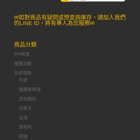
尋：
✉如對商品有疑問或想查詢庫存，請加入我們
的LINE ID，將有專人為您服務✉
商品分類
IPA啤酒
優惠活動
全部酒款
丹麥
俄羅斯啤酒
其他國別
加拿大
台灣
奧地利
德國