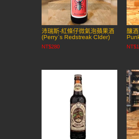
沛瑞斯-紅條仔微氣泡蘋果酒
釀酒狗
(Perry`s Redstreak CIder)
Punk
NT$
280
NT$
1