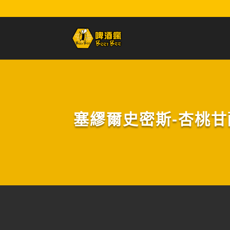
塞繆爾史密斯-杏桃甘醇啤酒(