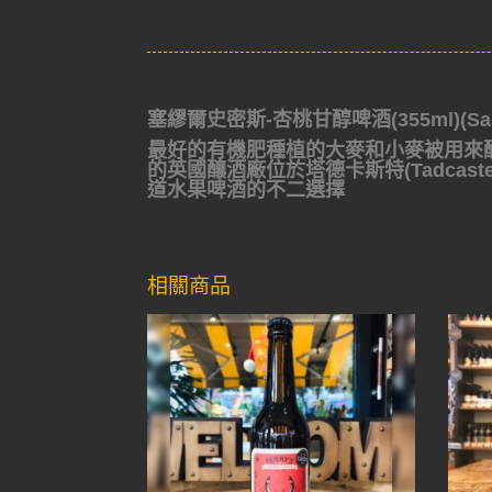
塞繆爾史密斯-杏桃甘醇啤酒(355ml)(Samuel 
最好的有機肥種植的大麥和小麥被用來
的英國釀酒廠位於塔德卡斯特(Tadca
道水果啤酒的不二選擇
相關商品