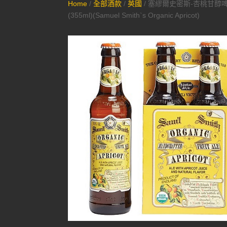
Home
/
全部酒款
/
英國
/ 塞繆爾史密斯-杏桃甘醇
(355ml)(Samuel Smith`s Organic Apricot)