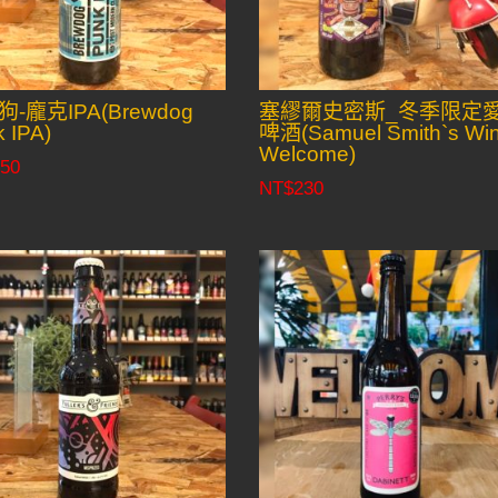
-龐克IPA(Brewdog
塞繆爾史密斯_冬季限定
 IPA)
啤酒(Samuel Smith`s Win
Welcome)
50
NT$
230