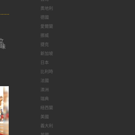
奧地利
德國
愛爾蘭
挪威
立
捷克
子味
新加坡
日本
比利時
法國
澳洲
瑞典
紐西蘭
美國
義大利
英國