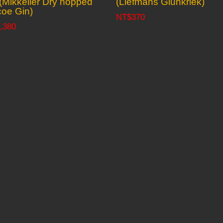
ikkeller Dry hopped
(Liefmans Gluhkriek)
oe Gin)
NT$
370
,380