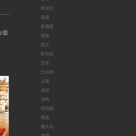
奧地利
德國
愛爾蘭
*1個
挪威
捷克
新加坡
日本
比利時
法國
澳洲
瑞典
紐西蘭
美國
義大利
英國