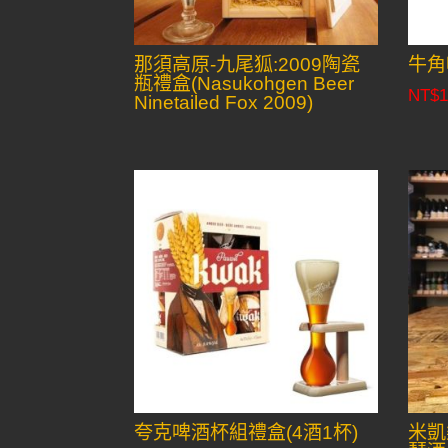
那須高原-九尾狐:2009陶瓷
牛角
瓶禮盒(Nasukohgen Beer
NT$
1
Ninetailed Fox 2009)
夸克啤酒杯組禮盒(4酒1杯)
米凱