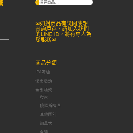
鐵
搜
尋：
✉如對商品有疑問或想
查詢庫存，請加入我們
的LINE ID，將有專人為
您服務✉
商品分類
IPA啤酒
優惠活動
全部酒款
丹麥
俄羅斯啤酒
其他國別
加拿大
台灣