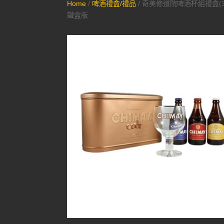
Home
/
啤酒禮盒/禮品
/ 奇美修道院啤酒杯組禮盒(3
鐵盒版