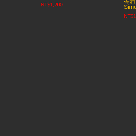
琴酒(M
NT$
1,200
Simc
NT$
1