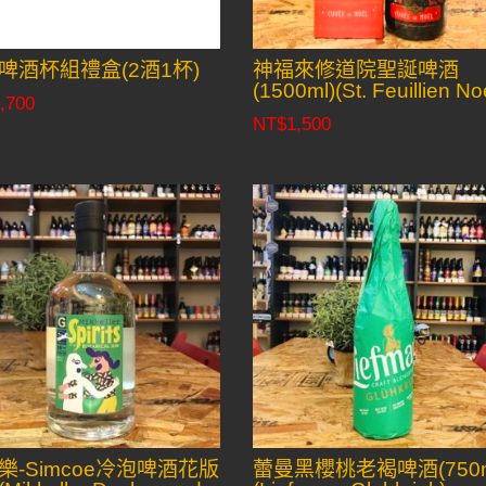
啤酒杯組禮盒(2酒1杯)
神福來修道院聖誕啤酒
(1500ml)(St. Feuillien No
,700
NT$
1,500
樂-Simcoe冷泡啤酒花版
蕾曼黑櫻桃老褐啤酒(750m