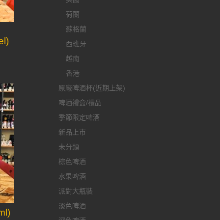
荷蘭
蘇格蘭
el)
西班牙
越南
香港
原廠啤酒杯(近期上架)
啤酒禮盒/禮品
季節限定啤酒
新品上市
未分類
棕色啤酒
水果啤酒
派對大瓶裝
淡色啤酒
l)