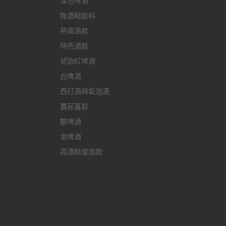
深色啤酒
無酒精飲料
熱賣酒款
特色酒款
琥珀紅啤酒
白啤酒
西打酒與氣泡酒
農莊喜鬆
酸啤酒
金啤酒
高酒精度酒款