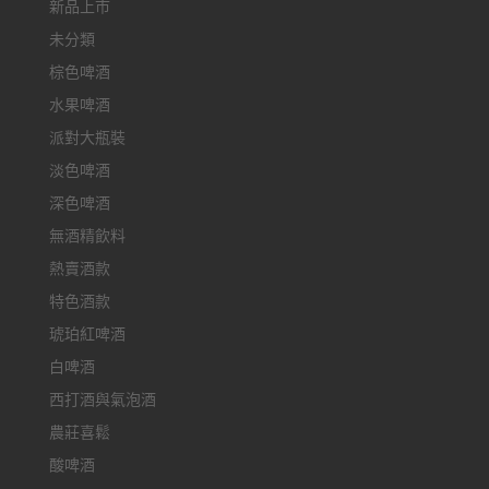
新品上市
未分類
棕色啤酒
水果啤酒
派對大瓶裝
淡色啤酒
深色啤酒
無酒精飲料
熱賣酒款
特色酒款
琥珀紅啤酒
白啤酒
西打酒與氣泡酒
農莊喜鬆
酸啤酒