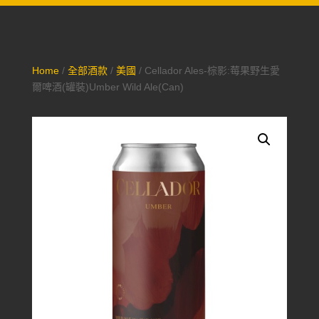
Home
/
全部酒款
/
美國
/ Cellador Ales-棕影:莓果野生愛
爾啤酒(罐裝)Umber Wild Ale(Can)