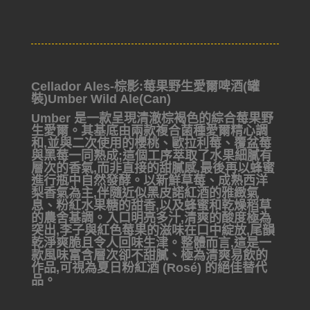
Cellador Ales-棕影:莓果野生愛爾啤酒(罐
裝)Umber Wild Ale(Can)
Umber 是一款呈現清澈棕褐色的綜合莓果野
生愛爾。其基底由兩款複合菌種愛爾精心調
和,並與二次使用的櫻桃、歐拉利莓、覆盆莓
與黑莓一同熟成;這個工序萃取了水果細膩有
層次的香氣,而非直接的甜膩感,最後再以蜂蜜
進行瓶中自然發酵。以新鮮草莓、成熟西洋
梨香氣為主,伴隨近似黑皮諾紅酒的雅緻氣
息、粉紅水果糖的甜香,以及蜂蜜和乾燥稻草
的農舍基調。入口明亮多汁,清爽的酸度極為
突出,李子與紅色莓果的滋味在口中綻放,尾韻
乾淨爽脆且令人回味生津。整體而言,這是一
款風味富含層次卻不甜膩、極為清爽易飲的
作品,可視為夏日粉紅酒 (Rosé) 的絕佳替代
品。