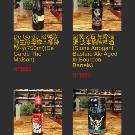
De Garde-招牌款
惡魔之石-星際壞
野生酵母橡木桶陳
蛋:波本桶陳啤酒
酸啤(750ml)(De
(Stone Arrogant
Garde The
Bastard Ale Aged
Maison)
In Bourbon
Barrels)
NT$
950
NT$
180