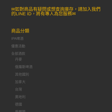
✉如對商品有疑問或想查詢庫存，請加入我們
的LINE ID，將有專人為您服務✉
商品分類
IPA啤酒
優惠活動
全部酒款
丹麥
俄羅斯啤酒
其他國別
加拿大
台灣
奧地利
德國
愛爾蘭