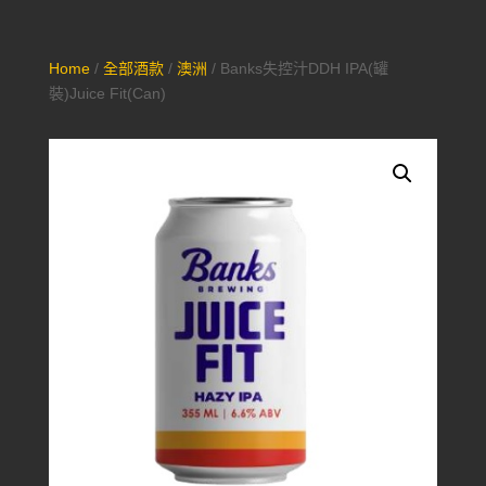
Home
/
全部酒款
/
澳洲
/ Banks失控汁DDH IPA(罐
裝)Juice Fit(Can)