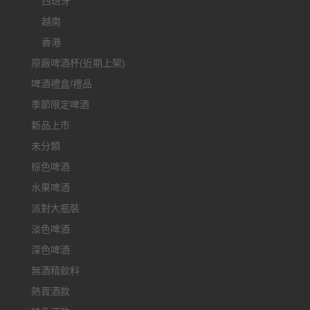
西班牙
越南
香港
原廠啤酒杯(近期上架)
啤酒禮盒/禮品
季節限定啤酒
新品上市
未分類
棕色啤酒
水果啤酒
派對大瓶裝
淡色啤酒
深色啤酒
無酒精飲料
熱賣酒款