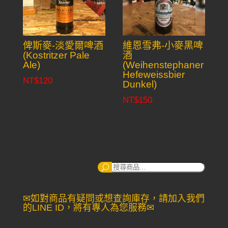
俾斯麥-淡愛爾啤酒
維恩雪弗-小麥黑啤
(Kostritzer Pale
酒
Ale)
(Weihenstephaner
Hefeweissbier
NT$
120
Dunkel)
NT$
150
搜
尋：
✉如對商品有疑問或想查詢庫存，請加入我們
的LINE ID，將有專人為您服務✉