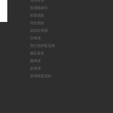
深色啤酒
無酒精飲料
熱賣酒款
特色酒款
琥珀紅啤酒
白啤酒
西打酒與氣泡酒
農莊喜鬆
酸啤酒
金啤酒
高酒精度酒款