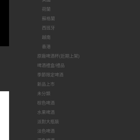
荷蘭
蘇格蘭
西班牙
越南
香港
原廠啤酒杯(近期上架)
啤酒禮盒/禮品
季節限定啤酒
新品上市
未分類
棕色啤酒
水果啤酒
派對大瓶裝
淡色啤酒