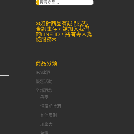
搜
尋：
✉如對商品有疑問或想
查詢庫存，請加入我們
的LINE ID，將有專人為
您服務✉
商品分類
IPA啤酒
優惠活動
全部酒款
丹麥
俄羅斯啤酒
其他國別
加拿大
台灣