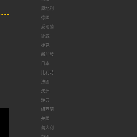
奧地利
德國
愛爾蘭
挪威
捷克
新加坡
日本
比利時
法國
澳洲
瑞典
紐西蘭
美國
義大利
英國