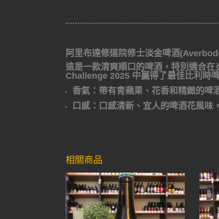
阿里布達修道院修士淡金啤酒(Averbode E
這是一款清爽順口的啤酒，特別適合在炎熱的
Challenge 2025 中贏得了最佳比利
香氣：帶有青蘋果、花香和精緻的啤
口感：口感清新、宜人的啤酒花風味
相關商品