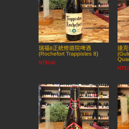
瑞福8正統修道院啤酒
達克
(Rochefort Trappistes 8)
(Gul
Quad
NT$
140
NT$
1