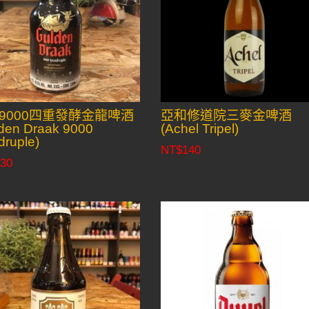
9000四重發酵金龍啤酒
亞和修道院三麥金啤酒
den Draak 9000
(Achel Tripel)
ruple)
NT$
140
30