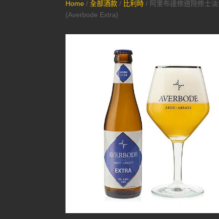
Home
/
全部酒款
/
比利時
/ 阿里布達修道院修士
(Averbode Extra)