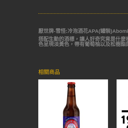
厭世牌-雪怪:冷泡酒花APA(罐裝)Abominati
搭配生動的酒標，讓人好奇究竟是什麼樣的風味?使
色呈現淡黃色，帶有葡萄柚以及松樹酯
相關商品