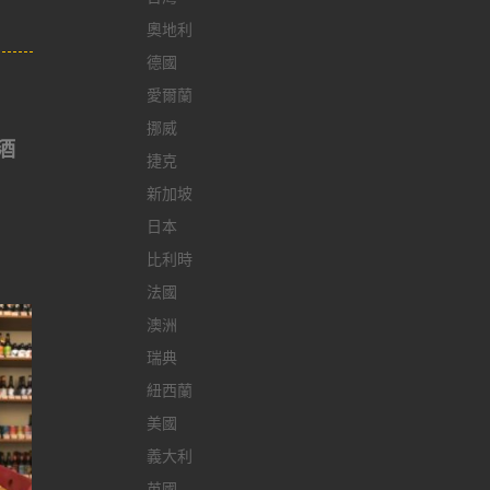
奧地利
德國
愛爾蘭
挪威
，酒
捷克
新加坡
日本
比利時
法國
澳洲
瑞典
紐西蘭
美國
義大利
英國