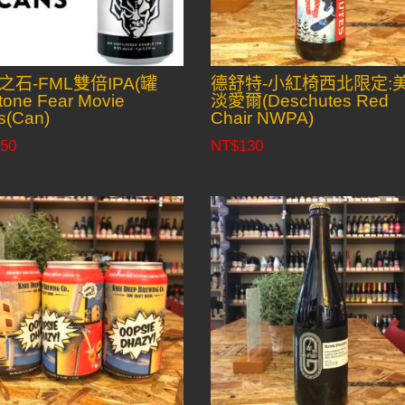
之石-FML雙倍IPA(罐
德舒特-小紅椅西北限定:
one Fear Movie
淡愛爾(Deschutes Red
s(Can)
Chair NWPA)
50
NT$
130