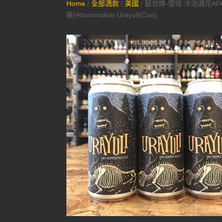
Home
/
全部酒款
/
美國
/ 厭世牌-雪怪:冷泡酒花AP
裝)Abomination Urayuli(Can)