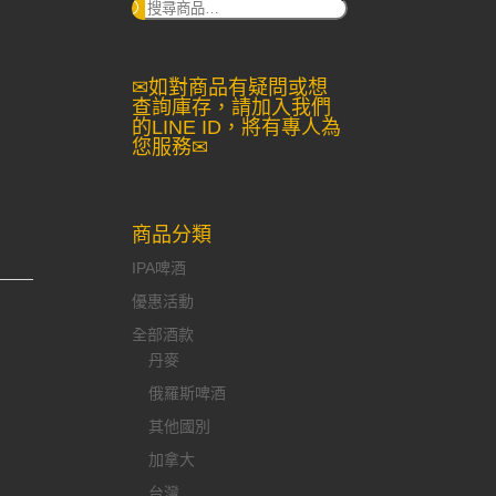
搜
尋：
✉如對商品有疑問或想
查詢庫存，請加入我們
的LINE ID，將有專人為
您服務✉
商品分類
IPA啤酒
優惠活動
全部酒款
丹麥
俄羅斯啤酒
其他國別
加拿大
台灣