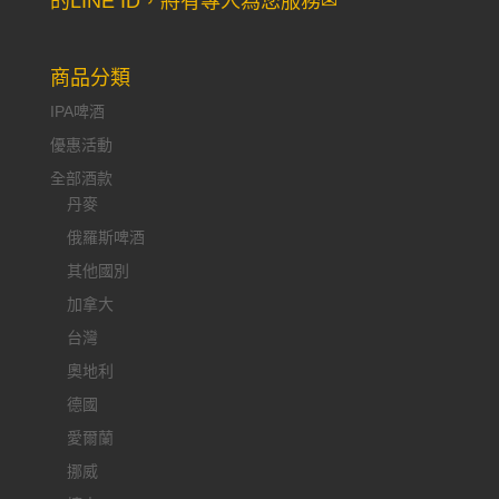
的LINE ID，將有專人為您服務✉
商品分類
IPA啤酒
優惠活動
全部酒款
丹麥
俄羅斯啤酒
其他國別
加拿大
台灣
奧地利
德國
愛爾蘭
挪威