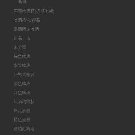
香港
原廠啤酒杯(近期上架)
啤酒禮盒/禮品
季節限定啤酒
新品上市
未分類
棕色啤酒
水果啤酒
派對大瓶裝
淡色啤酒
深色啤酒
無酒精飲料
熱賣酒款
特色酒款
琥珀紅啤酒