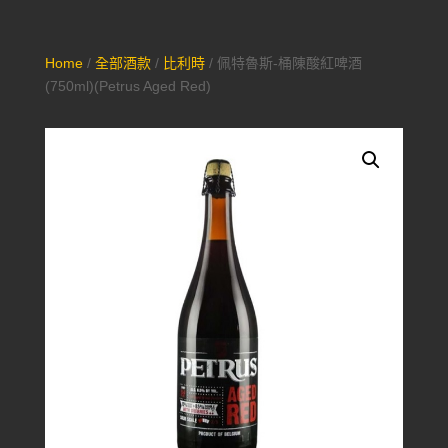
Home
/
全部酒款
/
比利時
/ 佩特魯斯-桶陳酸紅啤酒
(750ml)(Petrus Aged Red)