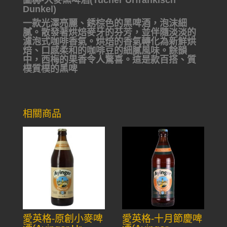
圖赫-大麥黑啤酒(Tucher Urfrankisch
Dunkel)
一款光澤亮麗、銹棕色的黑啤酒，泡沫細
膩。散發著烘焙麥牙的芬芳，並伴隨淡淡的
濾泡式咖啡香氣。烘焙的香氣轉化為新鮮烘
焙、口感柔和的咖啡豆的細膩風味。餘韻
中，西梅的果香令人驚喜。這是款百搭、質
樸質樸的黑啤
相關商品
愛英格-原創小麥啤
愛英格-十月節慶啤