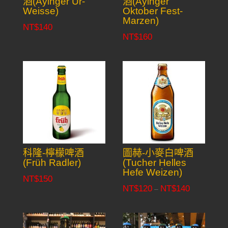
酒(Ayinger Ur-
酒(Ayinger
Weisse)
Oktober Fest-
Marzen)
NT$
140
NT$
160
科隆-檸檬啤酒
圖赫-小麥白啤酒
(Früh Radler)
(Tucher Helles
Hefe Weizen)
NT$
150
NT$
120
NT$
140
Price
–
range:
NT$120
through