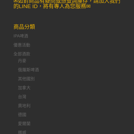
✉如對商品有疑問或想查詢庫存，請加入我們
的LINE ID，將有專人為您服務✉
商品分類
IPA啤酒
優惠活動
全部酒款
丹麥
俄羅斯啤酒
其他國別
加拿大
台灣
奧地利
德國
愛爾蘭
挪威