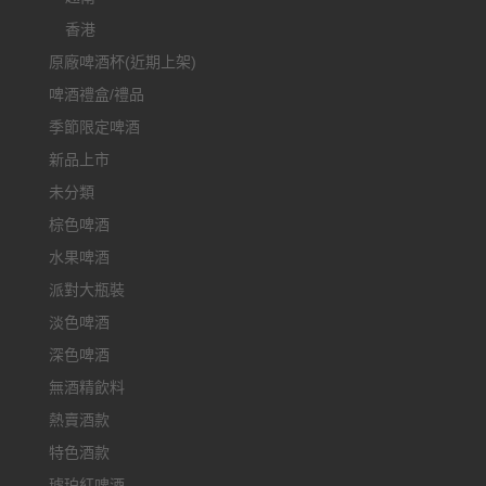
香港
原廠啤酒杯(近期上架)
啤酒禮盒/禮品
季節限定啤酒
新品上市
未分類
棕色啤酒
水果啤酒
派對大瓶裝
淡色啤酒
深色啤酒
無酒精飲料
熱賣酒款
特色酒款
琥珀紅啤酒