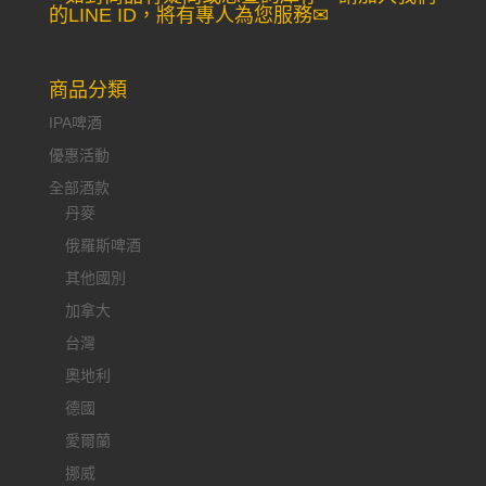
的LINE ID，將有專人為您服務✉
商品分類
IPA啤酒
優惠活動
全部酒款
丹麥
俄羅斯啤酒
其他國別
加拿大
台灣
奧地利
德國
愛爾蘭
挪威