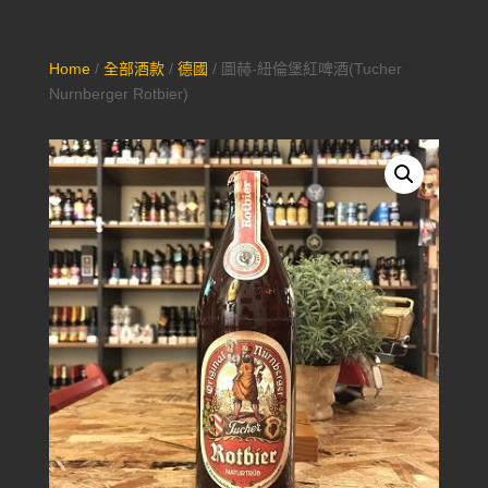
Home
/
全部酒款
/
德國
/ 圖赫-紐倫堡紅啤酒(Tucher
Nurnberger Rotbier)