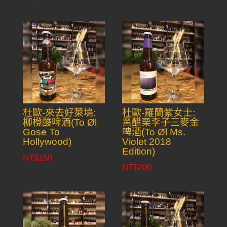
杜歐-來去好萊塢:
杜歐-羅蘭紫女士:
柳橙酸啤酒(To Øl
黑醋栗李子三麥金
Gose To
啤酒(To Øl Ms.
Hollywood)
Violet 2018
Edition)
NT$
150
NT$
200