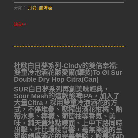
分類：
丹麥
,
酸啤酒
缺貨中
杜歐白日夢系列-Cindy的雙倍幸福:
雙重冷泡酒花酸愛爾(罐裝)To Øl Sur
Double Dry Hop Citra(Can)
SUR白日夢系列再創美味經典，
Sour Mash的這款酸啤IPA，加入了
大量Citra，採用雙重冷泡酒花的方
式，不停堆疊、壓榨出酒花柑橘、熱
帶水果、檸檬、葡萄柚等香氣、美
味，鋪天蓋地點線面、上中下路同時
出擊、杜比環繞音響，毫無隙縫的呈
現酸韻與酒花的完美體驗，說是款4D