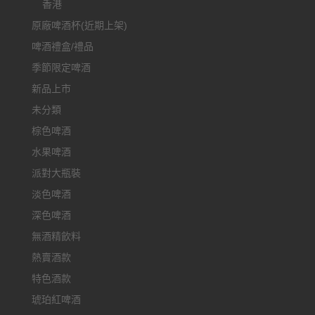
香港
原廠啤酒杯(近期上架)
啤酒禮盒/禮品
季節限定啤酒
新品上市
未分類
棕色啤酒
水果啤酒
派對大瓶裝
淡色啤酒
深色啤酒
無酒精飲料
熱賣酒款
特色酒款
琥珀紅啤酒