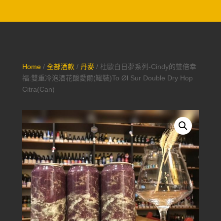
Home
/
全部酒款
/
丹麥
/ 杜歐白日夢系列-Cindy的雙倍幸
福:雙重冷泡酒花酸愛爾(罐裝)To Øl Sur Double Dry Hop
Citra(Can)