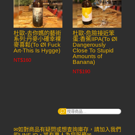
杜歐-去你媽的藝術
杜歐-危險接近笨
系列:丹麥小確幸裸
蛋:香蕉IIPA(To Øl
麥喜鬆(To Øl Fuck
Dangerously
Art-This Is Hygge)
Close To Stupid
Amounts of
NT$
160
Banana)
NT$
190
搜
尋：
✉如對商品有疑問或想查詢庫存，請加入我們