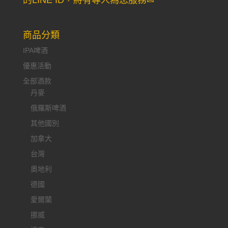
的LINE ID，將有專人為您服務✉
商品分類
IPA啤酒
優惠活動
全部酒款
丹麥
俄羅斯啤酒
其他國別
加拿大
台灣
奧地利
德國
愛爾蘭
挪威