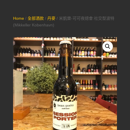
Home
/
全部酒款
/
丹麥
/ 米凱樂-可可夜總會:社交型波特
(Mikkeller Kobenhavn)