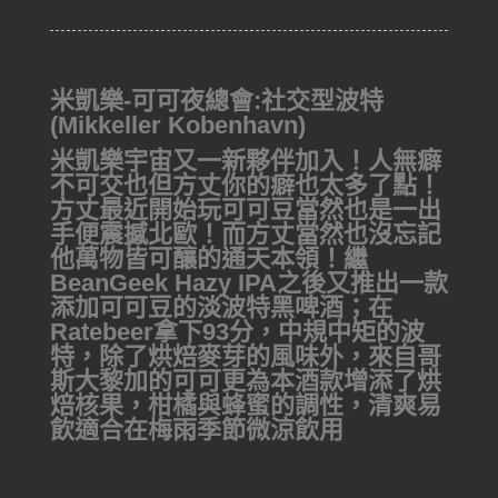
米凱樂-可可夜總會:社交型波特
(Mikkeller Kobenhavn)
米凱樂宇宙又一新夥伴加入！人無癖
不可交也但方丈你的癖也太多了點！
方丈最近開始玩可可豆當然也是一出
手便震撼北歐！而方丈當然也沒忘記
他萬物皆可釀的通天本領！繼
BeanGeek Hazy IPA之後又推出一款
添加可可豆的淡波特黑啤酒；在
Ratebeer拿下93分，中規中矩的波
特，除了烘焙麥芽的風味外，來自哥
斯大黎加的可可更為本酒款增添了烘
焙核果，柑橘與蜂蜜的調性，清爽易
飲適合在梅雨季節微涼飲用