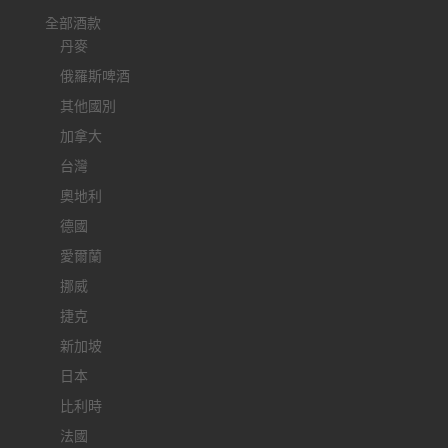
全部酒款
丹麥
俄羅斯啤酒
其他國別
加拿大
台灣
奧地利
德國
愛爾蘭
挪威
捷克
新加坡
日本
比利時
法國