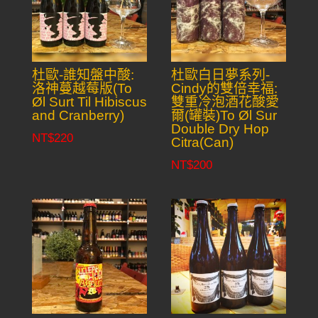
杜歐-誰知盤中酸:
杜歐白日夢系列-
洛神蔓越莓版(To
Cindy的雙倍幸福:
Øl Surt Til Hibiscus
雙重冷泡酒花酸愛
and Cranberry)
爾(罐裝)To Øl Sur
Double Dry Hop
NT$
220
Citra(Can)
NT$
200