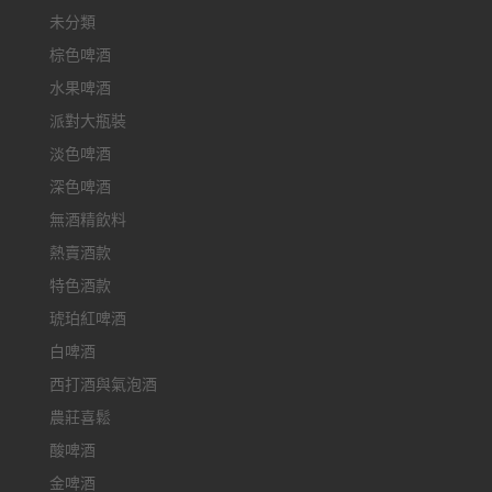
未分類
棕色啤酒
水果啤酒
派對大瓶裝
淡色啤酒
深色啤酒
無酒精飲料
熱賣酒款
特色酒款
琥珀紅啤酒
白啤酒
西打酒與氣泡酒
農莊喜鬆
酸啤酒
金啤酒