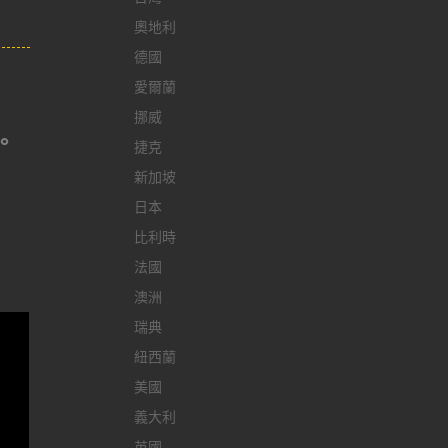
奧地利
德國
愛爾蘭
挪威
。
捷克
新加坡
日本
比利時
法國
澳洲
瑞典
紐西蘭
美國
義大利
英國