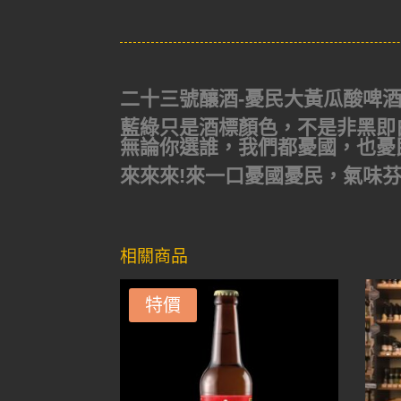
二十三號釀酒-憂民大黃瓜酸啤酒(23 B
藍綠只是酒標顏色，不是非黑即
無論你選誰，我們都憂國，也憂
來來來!來一口憂國憂民，氣味
相關商品
特價