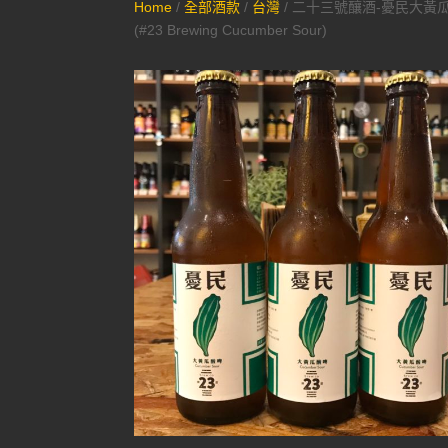
Home
/
全部酒款
/
台灣
/ 二十三號釀酒-憂民大黃
(#23 Brewing Cucumber Sour)