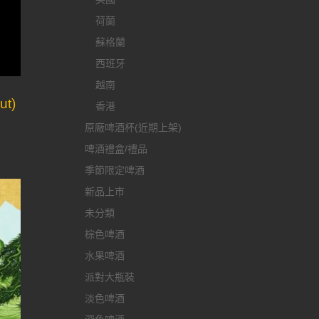
荷蘭
蘇格蘭
西班牙
越南
ut)
香港
原廠啤酒杯(近期上架)
啤酒禮盒/禮品
季節限定啤酒
新品上市
未分類
棕色啤酒
水果啤酒
派對大瓶裝
淡色啤酒