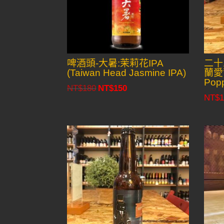
啤酒頭-大暑:茉莉花IPA
二十
(Taiwan Head Jasmine IPA)
蘭愛爾
Pop
NT$
180
NT$
150
Original
Current
NT$
1
price
price
was:
is:
NT$180.
NT$150.