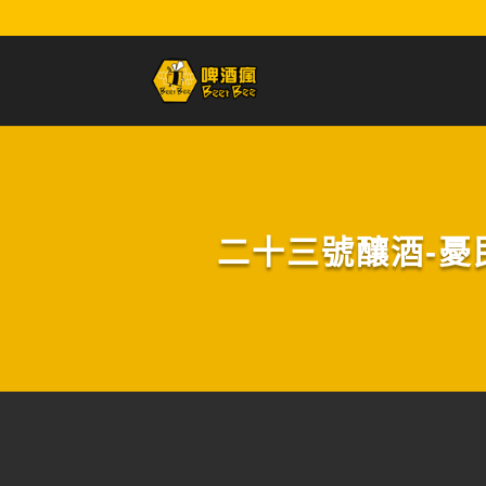
二十三號釀酒-憂民大黃