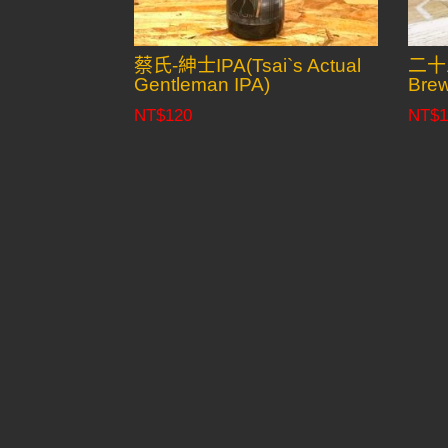
蔡氏-紳士IPA(Tsai`s Actual
二十
Gentleman IPA)
Brew
NT$
120
NT$
1