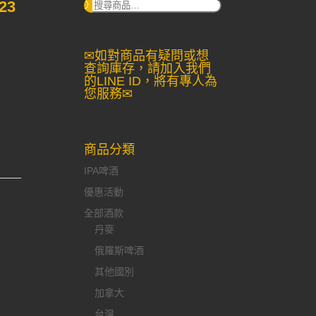
23
搜
尋：
✉如對商品有疑問或想
查詢庫存，請加入我們
的LINE ID，將有專人為
您服務✉
商品分類
IPA啤酒
優惠活動
全部酒款
丹麥
俄羅斯啤酒
其他國別
加拿大
台灣