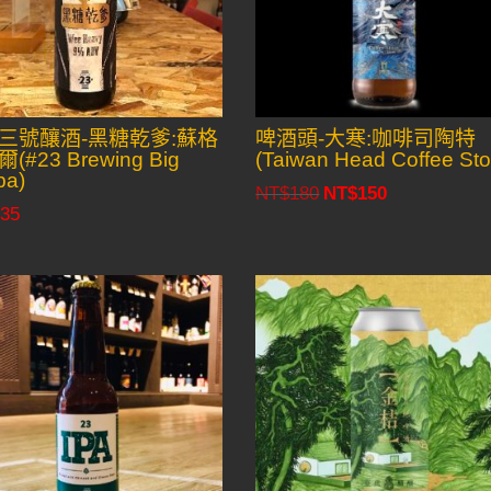
三號釀酒-黑糖乾爹:蘇格
啤酒頭-大寒:咖啡司陶特
(#23 Brewing Big
(Taiwan Head Coffee Sto
pa)
NT$
180
NT$
150
Original
Current
35
price
price
was:
is:
NT$180.
NT$150.