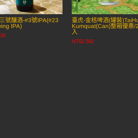
三號釀酒-#3號IPA(#23
臺虎-金桔啤酒(罐裝)TaiH
ing IPA)
Kumquat(Can)整箱優惠/
入
35
NT$
2,592