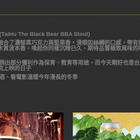
he Black Bear BBA Stout)
融合了濃郁黑巧克力與堅果香。滑順如絲綢的口感，帶有
木質波本香，喚起你同樣沉睡已久、期待品嘗極致風味的
，捐出部分獲利作為保育、教育等用途，而今天剛好也是台
院上映的日子
酒、看電影
溫暖今年漫長的冬季