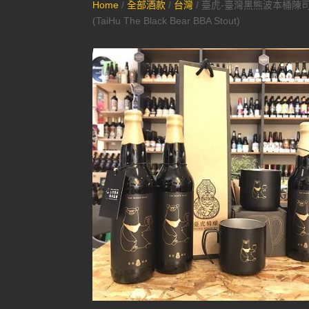
Home
/
全部酒款
/
台灣
/ 臺虎-臺灣黑熊波本桶陳
(TaiHu The Black Bear BBA Stout)