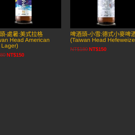
頭-處暑:美式拉格
啤酒頭-小雪:德式小麥啤
wan Head American
(Taiwan Head Hefeweize
 Lager)
NT$
180
NT$
150
Original
Current
80
NT$
150
Original
Current
price
price
price
price
was:
is:
was:
is:
NT$180.
NT$150.
NT$180.
NT$150.