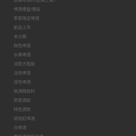
原廠啤酒杯(近期上架)
啤酒禮盒/禮品
季節限定啤酒
新品上市
未分類
棕色啤酒
水果啤酒
派對大瓶裝
淡色啤酒
深色啤酒
無酒精飲料
熱賣酒款
特色酒款
琥珀紅啤酒
白啤酒