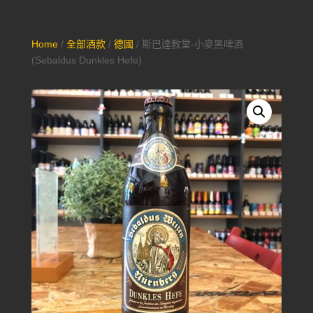
Home
/
全部酒款
/
德國
/ 斯巴達教堂-小麥黑啤酒
(Sebaldus Dunkles Hefe)