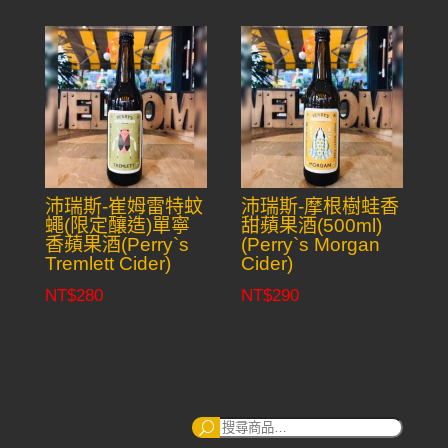
沛瑞斯-崔姆雷特蚊
沛瑞斯-摩根樹蛙香
蠅(限定釀造)單寧
甜蘋果酒(500ml)
香蘋果酒(Perry`s
(Perry`s Morgan
Tremlett Cider)
Cider)
NT$
280
NT$
290
搜