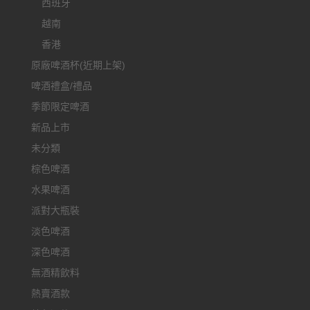
西班牙
越南
香港
原廠啤酒杯(近期上架)
啤酒禮盒/禮品
季節限定啤酒
新品上市
未分類
棕色啤酒
水果啤酒
派對大瓶裝
淡色啤酒
深色啤酒
無酒精飲料
熱賣酒款