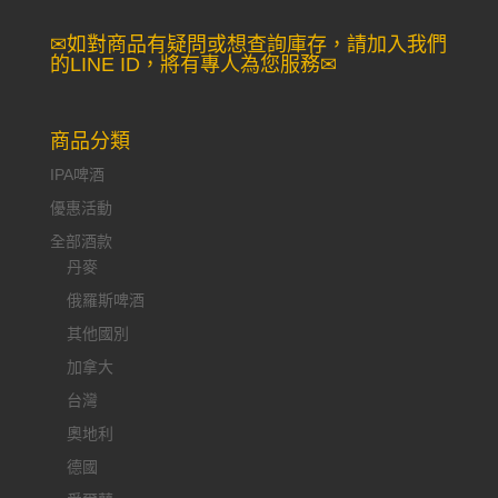
尋：
✉如對商品有疑問或想查詢庫存，請加入我們
的LINE ID，將有專人為您服務✉
商品分類
IPA啤酒
優惠活動
全部酒款
丹麥
俄羅斯啤酒
其他國別
加拿大
台灣
奧地利
德國