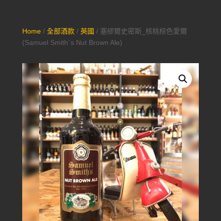
Home
/
全部酒款
/
英國
/ 塞繆爾史密斯_核桃棕色愛爾
(Samuel Smith`s Nut Brown Ale)