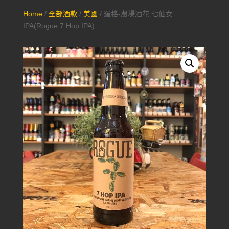
Home
/
全部酒款
/
美國
/ 羅格-農場酒花:七仙女
IPA(Rogue 7 Hop IPA)