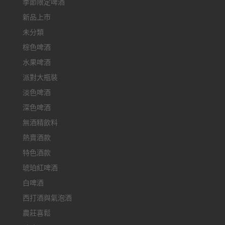
季節限定啤酒
新品上市
未分類
棕色啤酒
水果啤酒
派對大瓶裝
淡色啤酒
深色啤酒
無酒精飲料
熱賣酒款
特色酒款
琥珀紅啤酒
白啤酒
西打酒與氣泡酒
農莊喜鬆