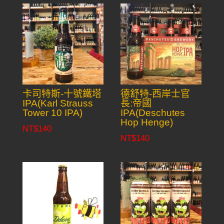
卡司特斯-十號鐵塔
德舒特-西岸士官
IPA(Karl Strauss
長:帝國
Tower 10 IPA)
IPA(Deschutes
Hop Henge)
NT$
140
NT$
140