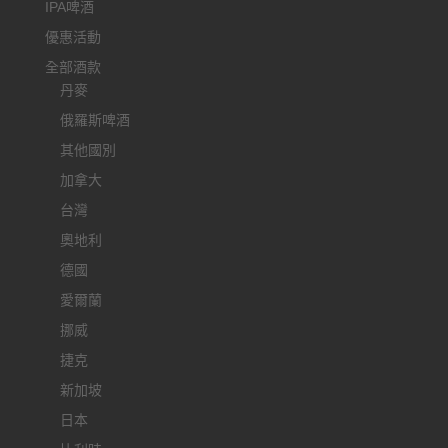
IPA啤酒
優惠活動
全部酒款
丹麥
俄羅斯啤酒
其他國別
加拿大
台灣
奧地利
德國
愛爾蘭
挪威
捷克
新加坡
日本