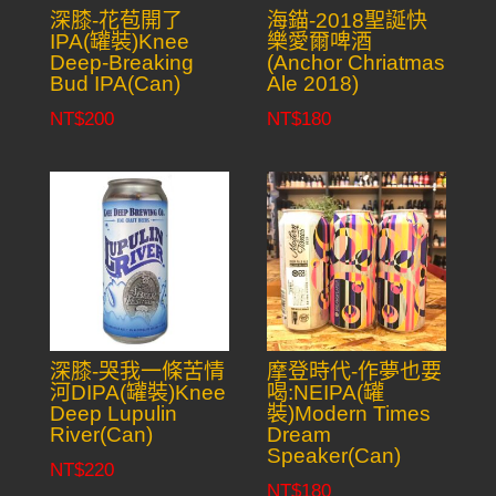
深膝-花苞開了
海錨-2018聖誕快
IPA(罐裝)Knee
樂愛爾啤酒
Deep-Breaking
(Anchor Chriatmas
Bud IPA(Can)
Ale 2018)
NT$
200
NT$
180
深膝-哭我一條苦情
摩登時代-作夢也要
河DIPA(罐裝)Knee
喝:NEIPA(罐
Deep Lupulin
裝)Modern Times
River(Can)
Dream
Speaker(Can)
NT$
220
NT$
180