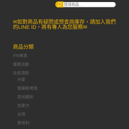
搜
尋：
✉如對商品有疑問或想查詢庫存，請加入我們
的LINE ID，將有專人為您服務✉
商品分類
IPA啤酒
優惠活動
全部酒款
丹麥
俄羅斯啤酒
其他國別
加拿大
台灣
奧地利