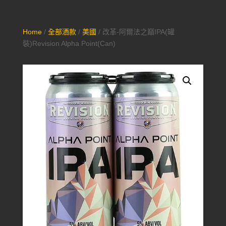
Home
/
全部酒款
/
美國
/ 改革-阿爾法之巔IPA(罐
裝)Revision Alpha Point(Can)