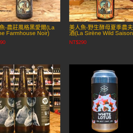
魚-農莊風格黑愛爾(La
美人魚-野生酵母夏季農
ne Farmhouse Noir)
酒(La Sirène Wild Saison
90
NT$
290