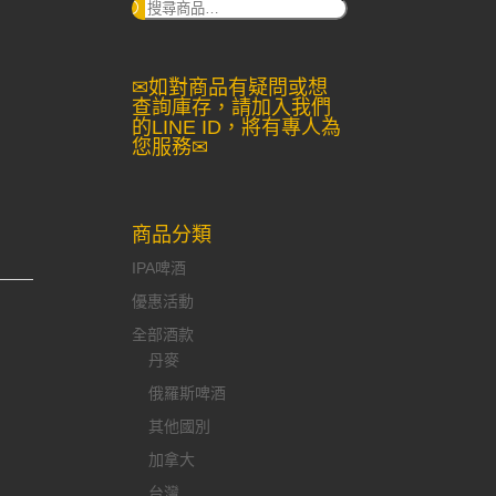
搜
尋：
✉如對商品有疑問或想
查詢庫存，請加入我們
的LINE ID，將有專人為
您服務✉
商品分類
IPA啤酒
優惠活動
全部酒款
丹麥
俄羅斯啤酒
其他國別
加拿大
台灣