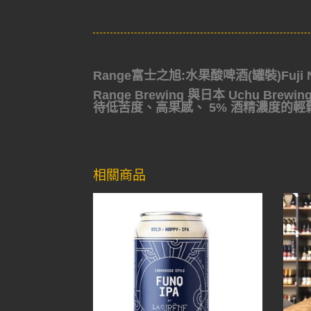
Range富士之旭:水果酸啤酒(罐裝)Fuji No 
Range Brewing 與日本 Uchu 
待低苦度、高果感、 5% 酒精濃度的輕
相關商品