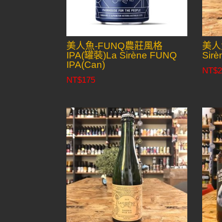
美人魚-FUNQ農莊風格
美人
IPA(罐裝)La Sirène FUNQ
Sirè
IPA(Can)
NT$
2
NT$
175