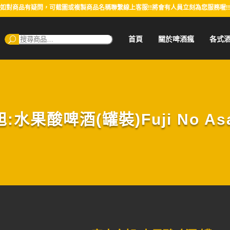
如對商品有疑問，可截圖或複製商品名稱聯繫線上客服!!將會有人員立刻為您服務喔!!
搜
首頁
關於啤酒瘋
各式
尋：
水果酸啤酒(罐裝)Fuji No Asah