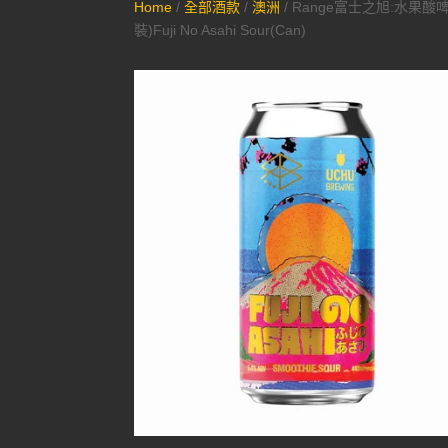
Home
/
全部酒款
/
澳洲
/ Range富士之旭:水果酸
裝)Fuji No Asahi Sour(Can)