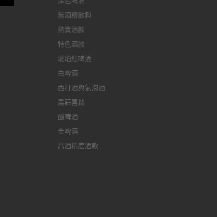
深色啤酒
無酒精飲料
熱賣酒款
特色酒款
琥珀紅啤酒
白啤酒
西打酒與氣泡酒
農莊喜鬆
酸啤酒
金啤酒
高酒精度酒款