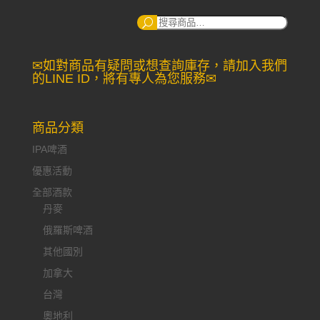
搜
尋：
✉如對商品有疑問或想查詢庫存，請加入我們
的LINE ID，將有專人為您服務✉
商品分類
IPA啤酒
優惠活動
全部酒款
丹麥
俄羅斯啤酒
其他國別
加拿大
台灣
奧地利