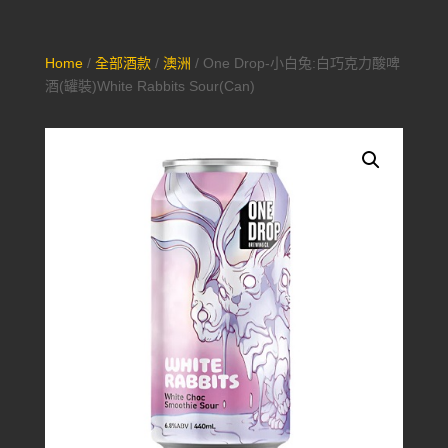
Home
/
全部酒款
/
澳洲
/ One Drop-小白兔:白巧克力酸啤
酒(罐裝)White Rabbits Sour(Can)