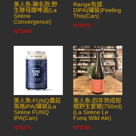
美人魚-聯名款:野
Range有感
生酵母酸啤酒(La
DIPA(罐裝)Feeling
Sirène
This(Can)
Convergence)
NT$
370
NT$
440
美人魚-FUNQ農莊
美人魚-四年熟成柑
風格IPA(罐裝)La
橘野生愛爾(750ml)
Sirène FUNQ
(La Sirène Le
IPA(Can)
Funq Wild Ale)
NT$
175
NT$
799