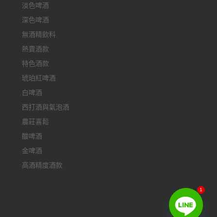
淡色啤酒
深色啤酒
無酒精飲料
熱賣酒款
特色酒款
琥珀紅啤酒
白啤酒
西打酒與氣泡酒
農莊喜鬆
酸啤酒
金啤酒
高酒精度酒款
1