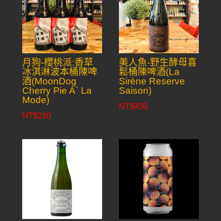
月狗-櫻桃派:香草
美人魚-野生酵母喜
冰淇淋波本桶陳啤
鬆桶陳啤酒(La
酒(MoonDog
Sirène Reserve
Cherry Pie A` La
Saison)
Mode)
NT$
450
NT$
210