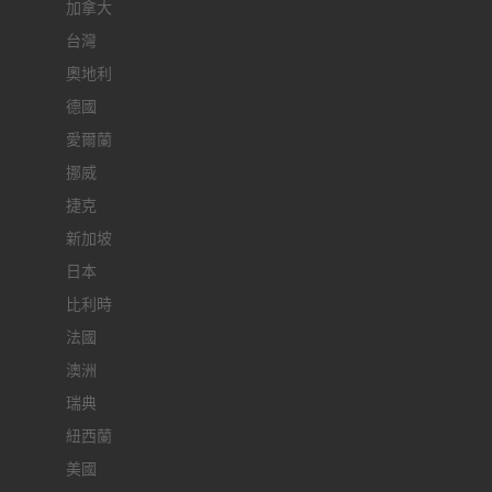
加拿大
台灣
奧地利
德國
愛爾蘭
挪威
捷克
新加坡
日本
比利時
法國
澳洲
瑞典
紐西蘭
美國