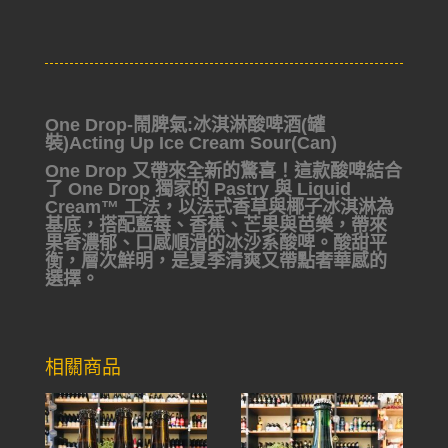
One Drop-鬧脾氣:冰淇淋酸啤酒(罐
裝)Acting Up Ice Cream Sour(Can)
One Drop 又帶來全新的驚喜！這款酸啤結合
了 One Drop 獨家的 Pastry 與 Liquid
Cream™ 工法，以法式香草與椰子冰淇淋為
基底，搭配藍莓、香蕉、芒果與芭樂，帶來
果香濃郁、口感順滑的冰沙系酸啤。酸甜平
衡，層次鮮明，是夏季清爽又帶點奢華感的
選擇。
相關商品