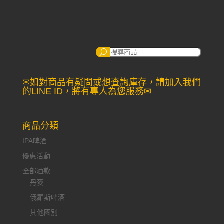
搜
尋：
✉如對商品有疑問或想查詢庫存，請加入我們
的LINE ID，將有專人為您服務✉
商品分類
IPA啤酒
優惠活動
全部酒款
丹麥
俄羅斯啤酒
其他國別