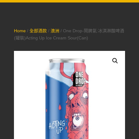
Home
/
全部酒款
/
澳洲
/ One Drop-鬧脾氣:冰淇淋酸啤酒
(罐裝)Acting Up Ice Cream Sour(Can)