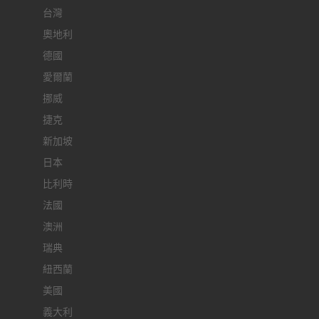
台灣
奧地利
德國
愛爾蘭
挪威
捷克
新加坡
日本
比利時
法國
澳洲
瑞典
紐西蘭
美國
義大利