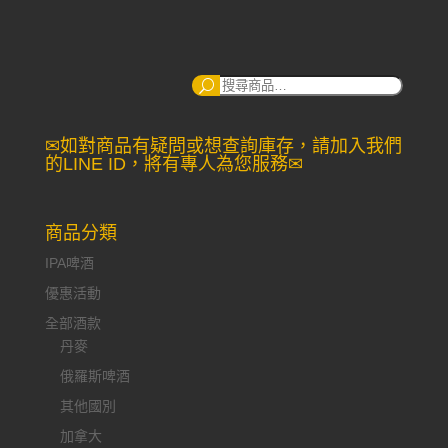
NT$2,880.
NT$2,350.
搜
尋：
✉如對商品有疑問或想查詢庫存，請加入我們
的LINE ID，將有專人為您服務✉
商品分類
IPA啤酒
優惠活動
全部酒款
丹麥
俄羅斯啤酒
其他國別
加拿大