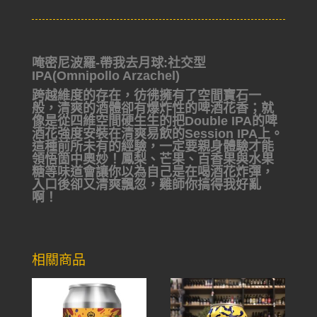
唵密尼波羅-帶我去月球:社交型
IPA(Omnipollo Arzachel)
跨越維度的存在，彷彿擁有了空間寶石一
般，清爽的酒體卻有爆炸性的啤酒花香；就
像是從四維空間硬生生的把Double IPA的啤
酒花強度安裝在清爽易飲的Session IPA上。
這種前所未有的經驗，一定要親身體驗才能
領悟箇中奧妙！鳳梨、芒果、百香果與水果
糖等味道會讓你以為自己是在喝酒花炸彈，
入口後卻又清爽飄忽，雞師你搞得我好亂
啊！
相關商品