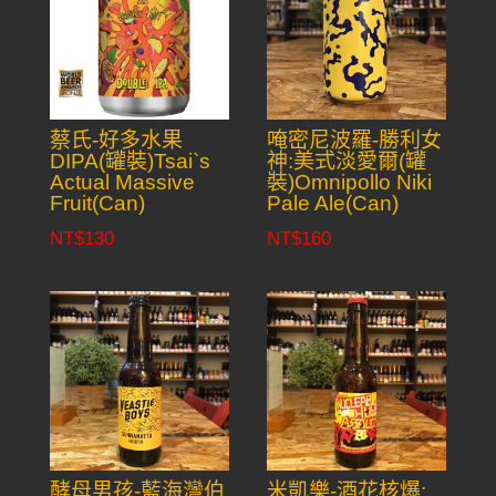
蔡氏-好多水果
唵密尼波羅-勝利女
DIPA(罐裝)Tsai`s
神:美式淡愛爾(罐
Actual Massive
裝)Omnipollo Niki
Fruit(Can)
Pale Ale(Can)
NT$
130
NT$
160
酵母男孩-藍海灣伯
米凱樂-酒花核爆: