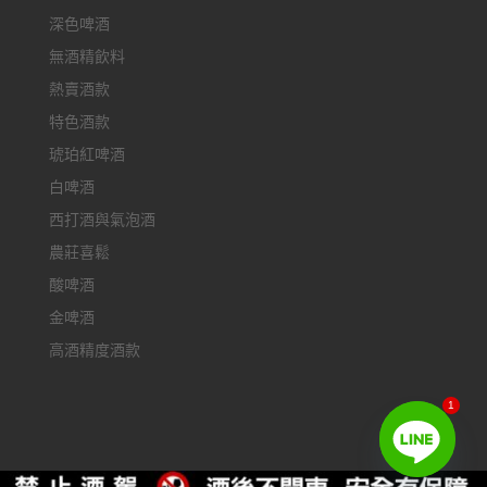
深色啤酒
無酒精飲料
熱賣酒款
特色酒款
琥珀紅啤酒
白啤酒
西打酒與氣泡酒
農莊喜鬆
酸啤酒
金啤酒
高酒精度酒款
1