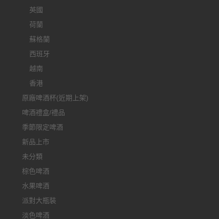
英國
荷蘭
蘇格蘭
西班牙
越南
香港
原廠啤酒杯(近期上架)
啤酒禮盒/禮品
季節限定啤酒
新品上市
未分類
棕色啤酒
水果啤酒
派對大瓶裝
淡色啤酒