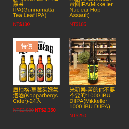
爵茶
帝國IPA(Mikkeller
IPA(Gunnamatta
Nuclear Hop
Tea Leaf IPA)
Assault)
NT$
180
NT$
185
特價
庫柏格-草莓萊姆氣
米凱樂-苦的你不要
泡酒(Kopparbergs
不要的:1000 IBU
Cider)-24入
DIIPA(Mikkeller
1000 IBU DIIPA)
NT$
2,880
NT$
2,350
Original
Current
NT$
250
price
price
was:
is: