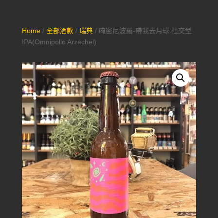
Home
/
全部酒款
/
瑞典
/ 唵密尼波羅-帶我去月球:社交型
IPA(Omnipollo Arzachel)