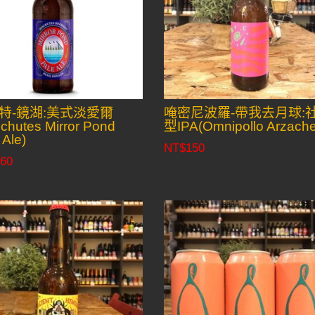
特-鏡湖:美式淡愛爾
唵密尼波羅-帶我去月球:
chutes Mirror Pond
型IPA(Omnipollo Arzache
 Ale)
NT$
150
60