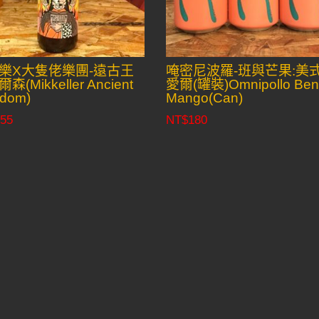
樂X大隻佬樂團-遠古王
唵密尼波羅-班與芒果:美
森(Mikkeller Ancient
愛爾(罐裝)Omnipollo Be
gdom)
Mango(Can)
55
NT$
180