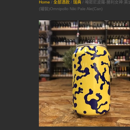
Home
/
全部酒款
/
瑞典
/ 唵密尼波羅-勝利女神:
(罐裝)Omnipollo Niki Pale Ale(Can)