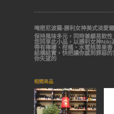
唵密尼波羅-勝利女神美式淡愛爾(罐裝)Om
保持風味多元，同時兼顧易飲性；
您同享此小品，以勝利女神Niki為
帶有檸檬、柑橘、水蜜桃等果香
結構結實，快把讓你感到罪惡的
你失望的
相關商品