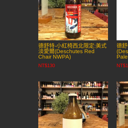
德舒特-小紅椅西北限定:美式
德舒
淡愛爾(Deschutes Red
(Des
Chair NWPA)
Pale
NT$
130
NT$
1