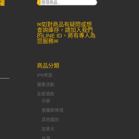
罐
搜
尋：
✉如對商品有疑問或想
查詢庫存，請加入我們
的LINE ID，將有專人為
您服務✉
商品分類
IPA啤酒
優惠活動
全部酒款
丹麥
俄羅斯啤酒
其他國別
加拿大
台灣