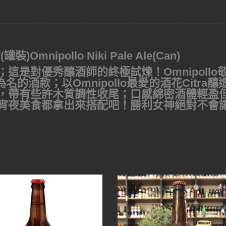
nipollo Niki Pale Ale(Can)
這是對優秀釀酒師的終極試煉！Omnipollo
名的酒款；以Omnipollo最愛的酒花Citra釀
，帶有些許木質調性收尾；口感綿密酒體輕盈
宵夜美食都拿出來搭配吧！勝利女神絕對不會