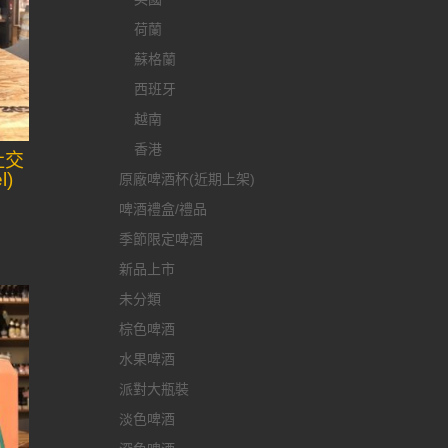
荷蘭
蘇格蘭
西班牙
越南
香港
社交
l)
原廠啤酒杯(近期上架)
啤酒禮盒/禮品
季節限定啤酒
新品上市
未分類
棕色啤酒
水果啤酒
派對大瓶裝
淡色啤酒