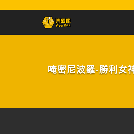
唵密尼波羅-勝利女神:美式