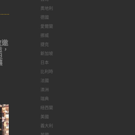
奧地利
德國
愛爾蘭
挪威
敬邀
捷克
造，
新加坡
但
讓
日本
比利時
法國
澳洲
瑞典
紐西蘭
美國
義大利
英國